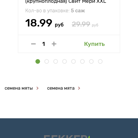
(крупноплодная) Свит Мери XXL
Кол-во в упаковке:
5 саж
18.99
29.99
руб
руб
Купить
семена мяты
семена мята