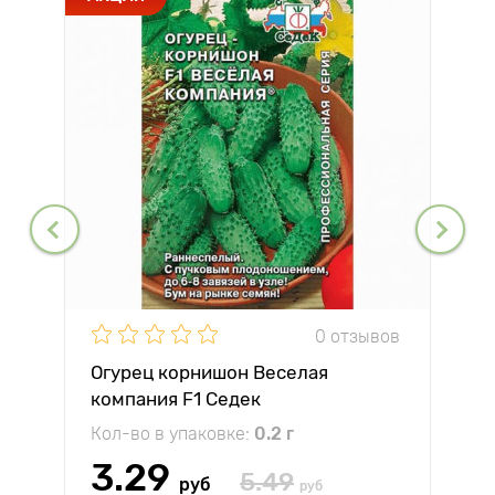
0 отзывов
Огурец корнишон Веселая
компания F1 Седек
Кол-во в упаковке:
0.2 г
3.29
5.49
руб
руб