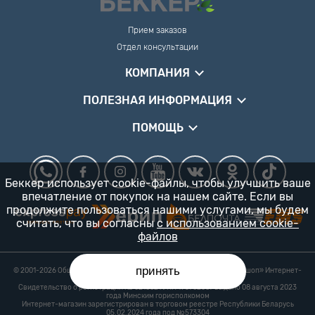
Прием заказов
Отдел консультации
КОМПАНИЯ
ПОЛЕЗНАЯ ИНФОРМАЦИЯ
ПОМОЩЬ
Беккер использует cookie-файлы, чтобы улучшить ваше
впечатление от покупок на нашем сайте. Если вы
продолжите пользоваться нашими услугами, мы будем
считать, что вы согласны
с использованием cookie-
файлов
принять
© 2001-2026 Общество с ограниченной ответственностью «Гарденшоп» Интернет-
магазин «БЕККЕР™» 24/7
Свидетельство о регистрации № 0218821 УНП 193702687 выдано 08 августа 2023
года Минским горисполкомом
Интернет-магазин зарегистрирован в торговом реестре Республики Беларусь
05.02.2024 года под №573304