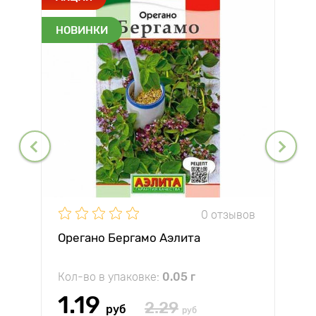
НОВИНКИ
0 отзывов
Орегано Бергамо Аэлита
Кол-во в упаковке:
0.05 г
1.19
2.29
руб
руб