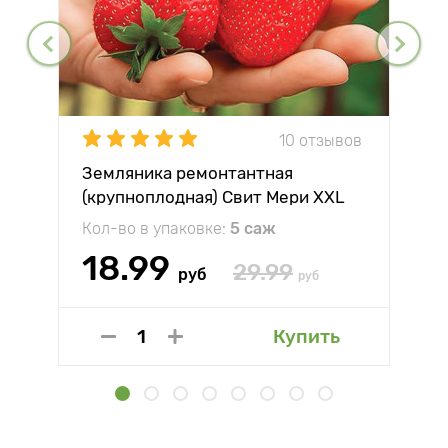
10 отзывов
Земляника ремонтантная
(крупноплодная) Свит Мери XXL
Кол-во в упаковке:
5 саж
18.99
29.99
руб
руб
Купить