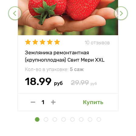
10 отзывов
Земляника ремонтантная
(крупноплодная) Свит Мери XXL
Кол-во в упаковке:
5 саж
18.99
29.99
руб
руб
Купить