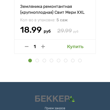
Земляника ремонтантная
(крупноплодная) Свит Мери XXL
Кол-во в упаковке:
5 саж
18.99
29.99
руб
руб
Купить
Прием заказов