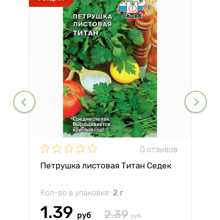
0 отзывов
Петрушка листовая Титан Седек
Кол-во в упаковке:
2 г
1.39
2.39
руб
руб