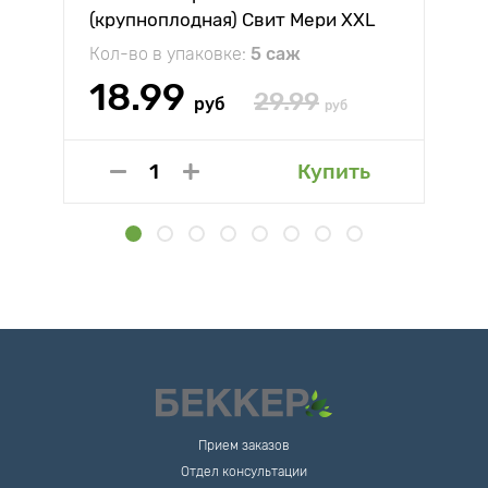
(крупноплодная) Свит Мери XXL
Кол-во в упаковке:
5 саж
18.99
29.99
руб
руб
Купить
Прием заказов
Отдел консультации