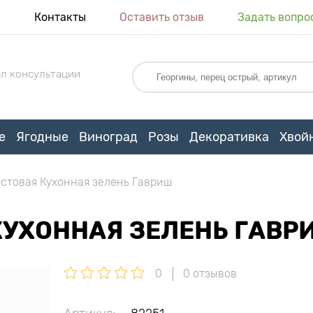
я
Контакты
Оставить отзыв
Задать вопро
л консультации
е
Ягодные
Виноград
Розы
Декоративка
Хвой
стовая Кухонная зелень Гавриш
КУХОННАЯ ЗЕЛЕНЬ ГАВР
0
0 отзывов