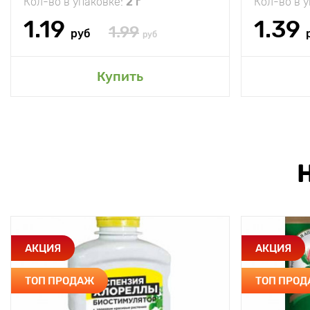
Кол-во в упаковке:
2 г
Кол-во в 
1.19
1.39
1.99
руб
руб
Купить
АКЦИЯ
АКЦИЯ
ТОП ПРОДАЖ
ТОП ПРО