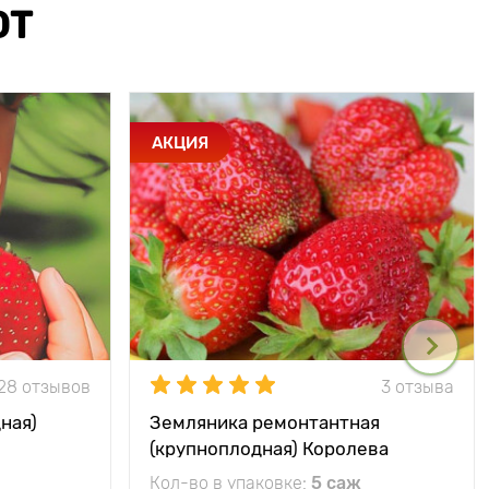
ЮТ
АКЦИЯ
28 отзывов
3 отзыва
ная)
Земляника ремонтантная
(крупноплодная) Королева
Елизавета
Кол-во в упаковке:
5 саж