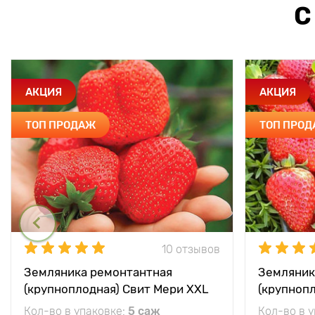
С
АКЦИЯ
АКЦИЯ
ТОП ПРОДАЖ
ТОП ПРО
10 отзывов
Земляника ремонтантная
Земляник
(крупноплодная) Свит Мери XXL
(крупноп
Кол-во в упаковке:
5 саж
Кол-во в 