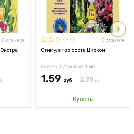
0 отзывов
0 отзывов
 Экстра
Стимулятор роста Циркон
Кол-во в упаковке:
1 мл
1.59
2.79
руб
б
руб
Купить