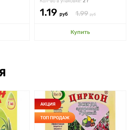
Кол-во в упаковке:
2 г
1.19
1.99
руб
руб
Купить
Я
АКЦИЯ
ТОП ПРОДАЖ