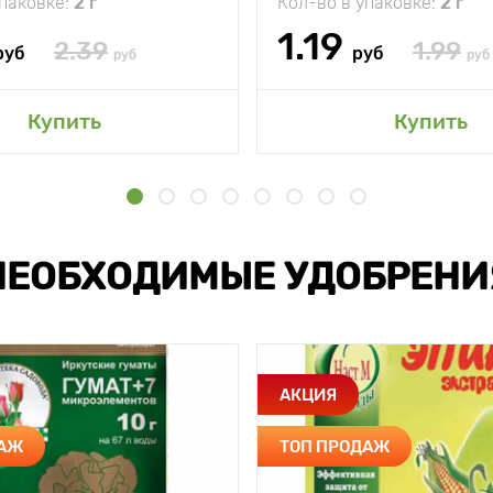
упаковке:
2 г
Кол-во в упаковке:
2 г
1.19
2.39
1.99
руб
руб
руб
руб
Купить
Купить
НЕОБХОДИМЫЕ УДОБРЕНИ
АКЦИЯ
ДАЖ
ТОП ПРОДАЖ