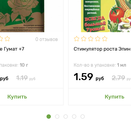
0 отзывов
е Гумат +7
Стимулятор роста Эпин
упаковке:
10 г
Кол-во в упаковке:
1 мл
1.59
1.19
2.79
руб
руб
руб
ру
Купить
Купить