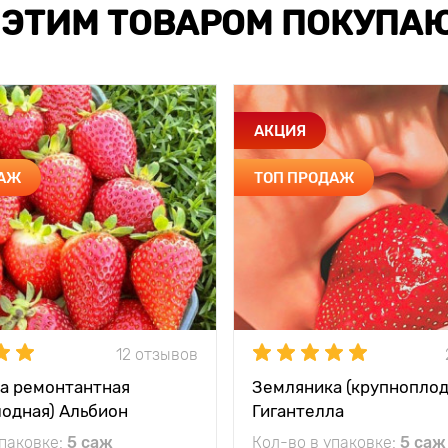
 ЭТИМ ТОВАРОМ ПОКУПА
АКЦИЯ
ДАЖ
ТОП ПРОДАЖ
12 отзывов
а ремонтантная
Земляника (крупноплод
лодная) Альбион
Гигантелла
упаковке:
5 саж
Кол-во в упаковке:
5 саж