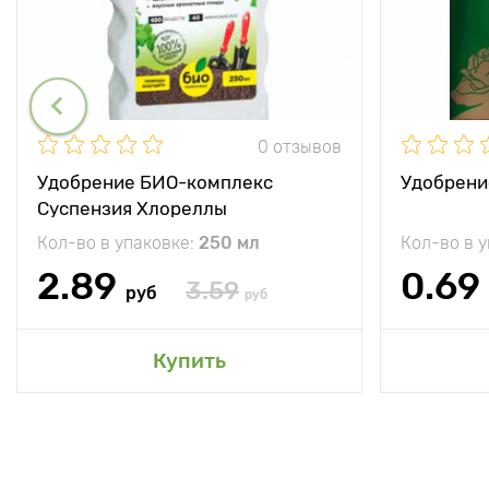
0 отзывов
Удобрение БИО-комплекс
Удобрени
Суспензия Хлореллы
Кол-во в упаковке:
250 мл
Кол-во в 
2.89
0.69
3.59
руб
руб
Купить