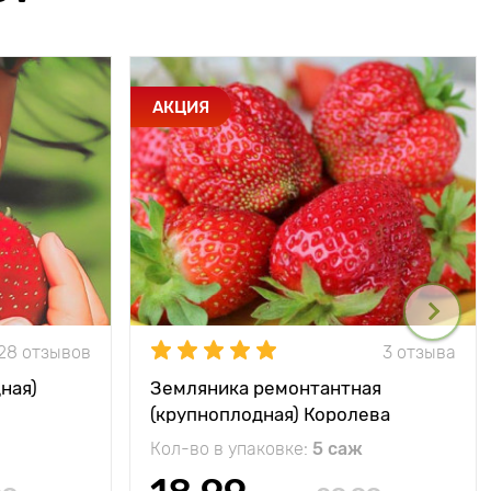
АКЦИЯ
28 отзывов
3 отзыва
ная)
Земляника ремонтантная
(крупноплодная) Королева
Елизавета
Кол-во в упаковке:
5 саж