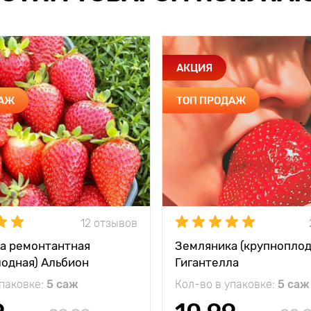
АКЦИЯ
ДАЖ
ТОП ПРОДАЖ
12 отзывов
а ремонтантная
Земляника (крупноплод
лодная) Альбион
Гигантелла
упаковке:
5 саж
Кол-во в упаковке:
5 саж