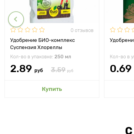
0 отзывов
Удобрение БИО-комплекс
Удобрени
Суспензия Хлореллы
Кол-во в упаковке:
250 мл
Кол-во в 
2.89
0.69
3.59
руб
руб
Купить
С