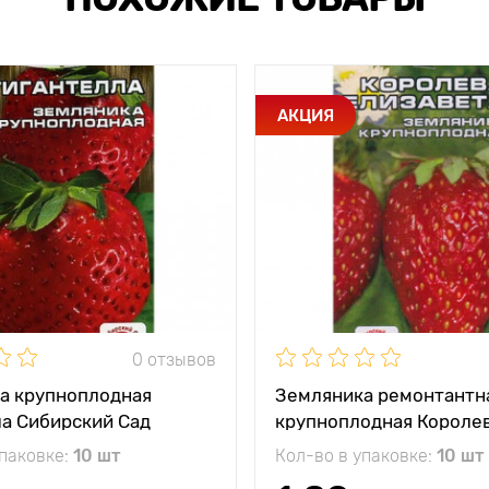
АКЦИЯ
0 отзывов
а крупноплодная
Земляника ремонтантн
ла Сибирский Сад
крупноплодная Короле
Елизавета Сибирский С
упаковке:
10 шт
Кол-во в упаковке:
10 шт