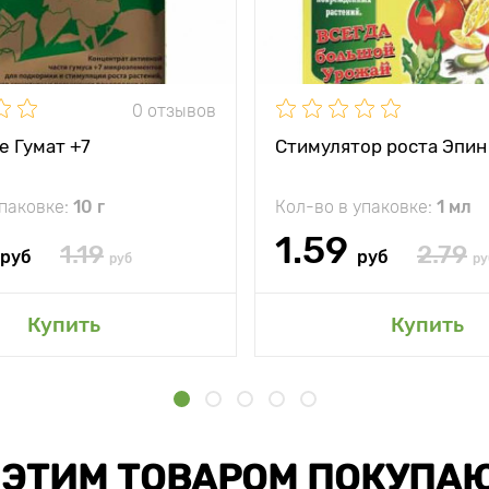
0 отзывов
е Гумат +7
Стимулятор роста Эпин
упаковке:
10 г
Кол-во в упаковке:
1 мл
1.59
1.19
2.79
руб
руб
руб
ру
Купить
Купить
 ЭТИМ ТОВАРОМ ПОКУПА