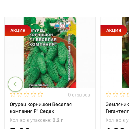
АКЦИЯ
АКЦИЯ
0 отзывов
Огурец корнишон Веселая
Земляник
компания F1 Седек
Гигантел
Кол-во в упаковке:
0.2 г
Кол-во в 