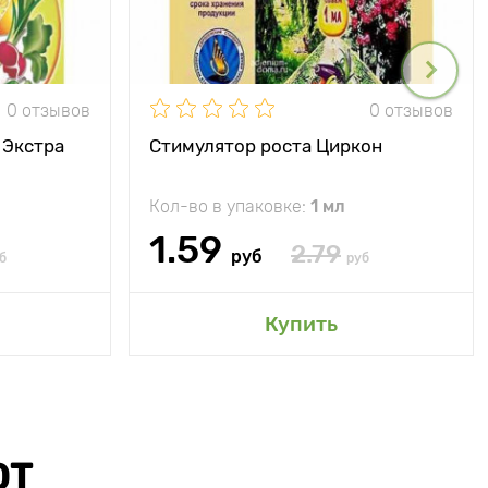
0 отзывов
0 отзывов
 Экстра
Стимулятор роста Циркон
Кол-во в упаковке:
1 мл
1.59
2.79
руб
б
руб
Купить
ЮТ