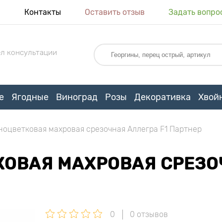
я
Контакты
Оставить отзыв
Задать вопро
л консультации
е
Ягодные
Виноград
Розы
Декоративка
Хвой
ноцветковая махровая срезочная Аллегра F1 Партнер
ОВАЯ МАХРОВАЯ СРЕЗОЧ
0
0 отзывов