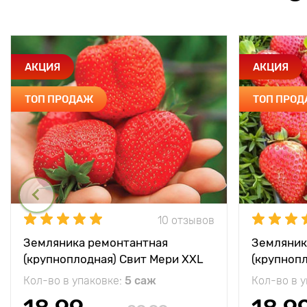
АКЦИЯ
АКЦИЯ
ТОП ПРОДАЖ
ТОП ПРО
10 отзывов
Земляника ремонтантная
Земляник
(крупноплодная) Свит Мери XXL
(крупноп
Кол-во в упаковке:
5 саж
Кол-во в 