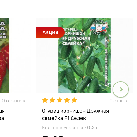
АКЦИЯ
0 отзывов
1 отзыв
ая
Огурец корнишон Дружная
ва
семейка F1 Седек
ад
Кол-во в упаковке:
0.2 г