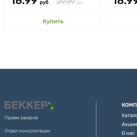
18.99
18.9
29.99
руб
руб
Купить
КОМП
Катал
Прием заказов
Акции
Отдел консультации
О нас