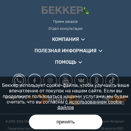
Прием заказов
Отдел консультации
КОМПАНИЯ
ПОЛЕЗНАЯ ИНФОРМАЦИЯ
ПОМОЩЬ
Беккер использует cookie-файлы, чтобы улучшить ваше
впечатление от покупок на нашем сайте. Если вы
продолжите пользоваться нашими услугами, мы будем
считать, что вы согласны
с использованием cookie-
файлов
принять
© 2001-2026 Общество с ограниченной ответственностью «Гарденшоп» Интернет-
магазин «БЕККЕР™» 24/7
Свидетельство о регистрации № 0218821 УНП 193702687 выдано 08 августа 2023