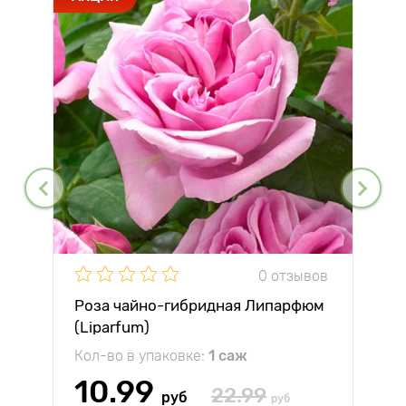
0 отзывов
Роза чайно-гибридная Липарфюм
(Liparfum)
Кол-во в упаковке:
1 саж
10.99
22.99
руб
руб