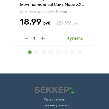
(крупноплодная) Свит Мери XXL
Кол-во в упаковке:
5 саж
18.99
29.99
руб
руб
Купить
Прием заказов
Отдел консультации