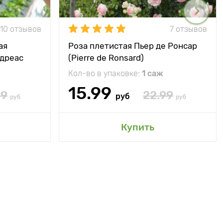
10 отзывов
7 отзывов
ая
Роза плетистая Пьер де Ронсар
ндреас
(Pierre de Ronsard)
Кол-во в упаковке:
1 саж
15.99
99
22.99
руб
руб
руб
Купить