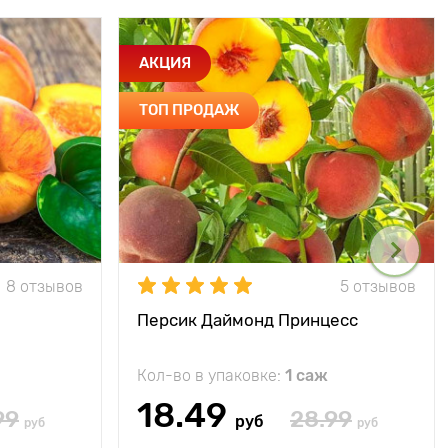
АКЦИЯ
ТОП ПРОДАЖ
8 отзывов
5 отзывов
Персик Даймонд Принцесс
Кол-во в упаковке:
1 саж
18.49
99
28.99
руб
руб
руб