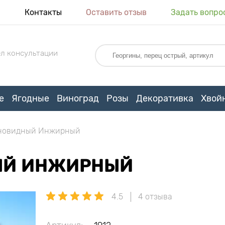
я
Контакты
Оставить отзыв
Задать вопро
л консультации
е
Ягодные
Виноград
Розы
Декоративка
Хвой
оновидный Инжирный
ЫЙ ИНЖИРНЫЙ
4.5
4 отзыва