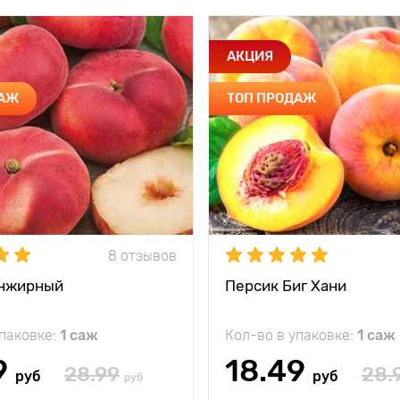
АКЦИЯ
ДАЖ
ТОП ПРОДАЖ
8 отзывов
Инжирный
Персик Биг Хани
упаковке:
1 саж
Кол-во в упаковке:
1 саж
9
18.49
28.99
28.
руб
руб
руб