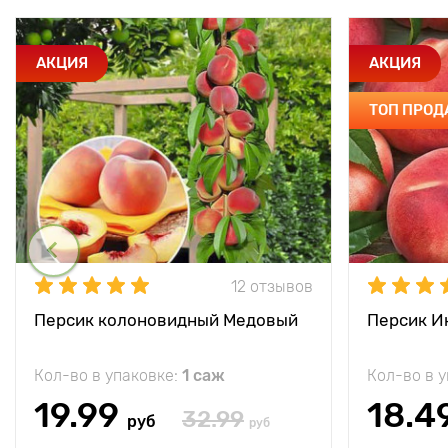
АКЦИЯ
АКЦИЯ
ТОП ПРО
12 отзывов
Персик колоновидный Медовый
Персик 
Кол-во в упаковке:
1 саж
Кол-во в 
19.99
18.4
32.99
руб
руб