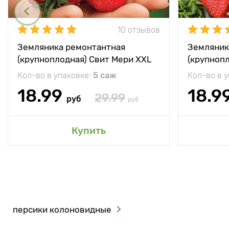
10 отзывов
Земляника ремонтантная
Земляник
(крупноплодная) Свит Мери XXL
(крупноп
Кол-во в упаковке:
5 саж
Кол-во в 
18.99
18.9
29.99
руб
руб
Купить
персики колоновидные