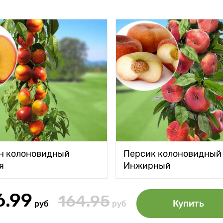
н колоновидный
Персик колоновидный
я
Инжирный
6.99
164.95
Купить
руб
руб