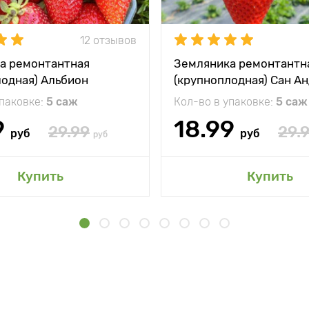
12 отзывов
а ремонтантная
Земляника ремонтантн
лодная) Альбион
(крупноплодная) Сан А
упаковке:
5 саж
Кол-во в упаковке:
5 саж
9
18.99
29.99
29.
руб
руб
руб
Купить
Купить