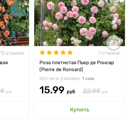
13 отзывов
7 отзывов
вая
Роза плетистая Пьер де Ронсар
(Pierre de Ronsard)
Кол-во в упаковке:
1 саж
15.99
99
22.99
руб
руб
руб
Купить