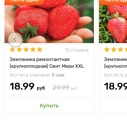
10 отзывов
Земляника ремонтантная
Земляник
(крупноплодная) Свит Мери XXL
(крупноп
Кол-во в упаковке:
5 саж
Кол-во в 
18.99
18.9
29.99
руб
руб
Купить