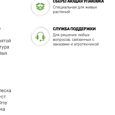
СБЕРЕГАЮЩАЯ УПАКОВКА
Специальная для живых
растений
е
СЛУЖБА ПОДДЕРЖКИ
Для решения любых
вопросов, связанных с
нятой
заказами и агротехникой
тура
овых
с
песка
уст
йте
зка