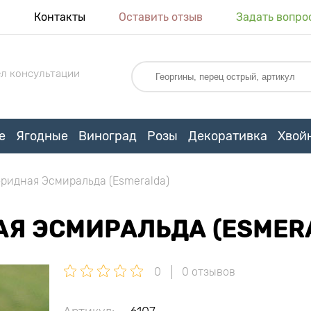
я
Контакты
Оставить отзыв
Задать вопро
л консультации
е
Ягодные
Виноград
Розы
Декоративка
Хвой
ридная Эсмиральда (Esmeralda)
АЯ ЭСМИРАЛЬДА (ESMER
0
0 отзывов