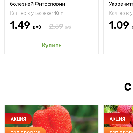
болезней Фитоспорин
Укоренит
Кол-во в упаковке:
10 г
Кол-во в 
1.49
1.09
2.59
руб
руб
Купить
С
АКЦИЯ
АКЦИЯ
ТОП ПРОДАЖ
ТОП ПРО