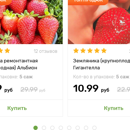
12 отзывов
а ремонтантная
Земляника (крупноплод
лодная) Альбион
Гигантелла
упаковке:
5 саж
Кол-во в упаковке:
5 саж
9
10.99
29.99
22.
руб
руб
руб
Купить
Купить