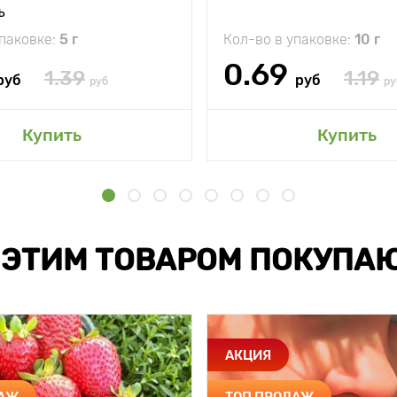
ъ
упаковке:
5 г
Кол-во в упаковке:
10 г
0.69
1.39
1.19
руб
руб
руб
ру
Купить
Купить
 ЭТИМ ТОВАРОМ ПОКУПА
АКЦИЯ
ДАЖ
ТОП ПРОДАЖ