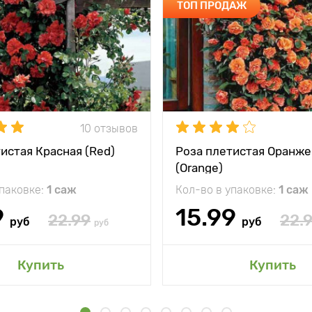
ТОП ПРОДАЖ
10 отзывов
истая Красная (Red)
Роза плетистая Оранже
(Orange)
упаковке:
1 саж
Кол-во в упаковке:
1 саж
9
15.99
22.99
22.
руб
руб
руб
Купить
Купить