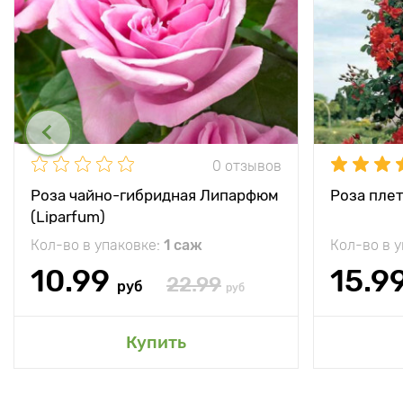
0 отзывов
Роза чайно-гибридная Липарфюм
Роза плет
(Liparfum)
Кол-во в упаковке:
1 саж
Кол-во в 
10.99
15.9
22.99
руб
руб
Купить