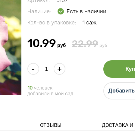
Артикул:
6107
Наличие:
Есть в наличии
Кол-во в упаковке:
1 саж.
10.99
22.99
руб
руб
-
+
Куп
10
человек
Добавить 
добавили в мой сад
ОТЗЫВЫ
ДОСТАВКА И