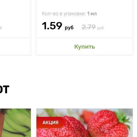
Кол-во в упаковке:
1 мл
1.59
2.79
руб
б
руб
Купить
ЮТ
АКЦИЯ