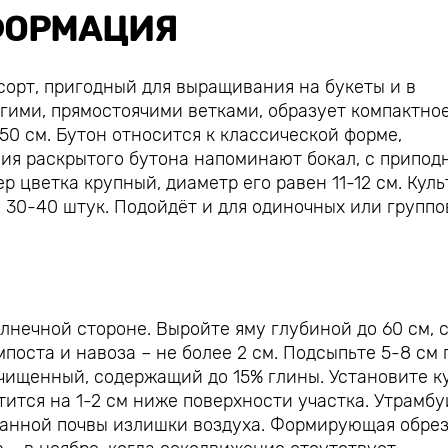
ОРМАЦИЯ
сорт, пригодный для выращивания на букеты и в
угими, прямостоячими ветками, образует компактно
 50 см. Бутон относится к классической форме,
ия раскрытого бутона напоминают бокал, с припод
 цветка крупный, диаметр его равен 11-12 см. Куль
– 30-40 штук. Подойдёт и для одиночных или групп
нечной стороне. Выройте яму глубиной до 60 см, 
поста и навоза – не более 2 см. Подсыпьте 5-8 см 
чищенный, содержащий до 15% глины. Установите к
тится на 1-2 см ниже поверхности участка. Утрамбу
опанной почвы излишки воздуха. Формирующая обре