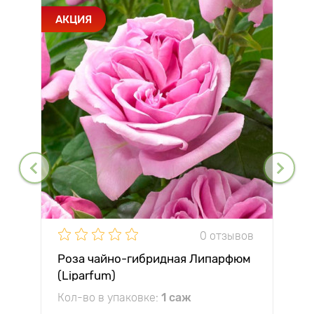
АКЦИЯ
0 отзывов
Роза чайно-гибридная Липарфюм
(Liparfum)
Кол-во в упаковке:
1 саж