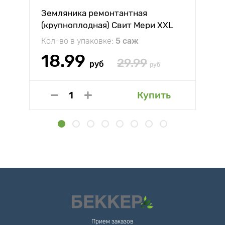
Земляника ремонтантная
(крупноплодная) Свит Мери XXL
Кол-во в упаковке:
5 саж
18.99
29.99
руб
руб
Купить
Прием заказов