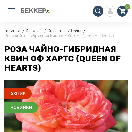
0
Главная
Каталог
Саженцы
Розы
Роза чайно-гибридная Квин оф Хартс (Queen of Hearts)
РОЗА ЧАЙНО-ГИБРИДНАЯ
КВИН ОФ ХАРТС (QUEEN OF
HEARTS)
АКЦИЯ
НОВИНКИ