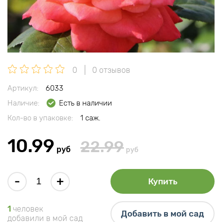
0
0 отзывов
Артикул:
6033
Наличие:
Есть в наличии
Кол-во в упаковке:
1 саж.
10.99
22.99
руб
руб
-
+
Купить
1
человек
Добавить в мой сад
добавили в мой сад