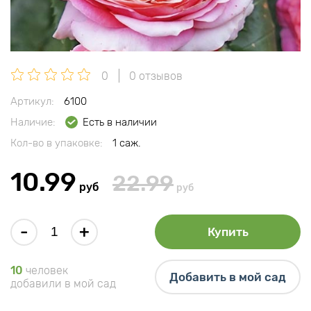
0
0 отзывов
Артикул:
6100
Наличие:
Есть в наличии
Кол-во в упаковке:
1 саж.
10.99
22.99
руб
руб
-
+
Купить
10
человек
Добавить в мой сад
добавили в мой сад