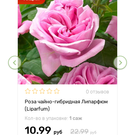
0 отзывов
Роза чайно-гибридная Липарфюм
(Liparfum)
Кол-во в упаковке:
1 саж
10.99
22.99
руб
руб