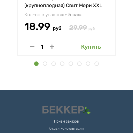
(крупноплодная) Свит Мери XXL
Кол-во в упаковке:
5 саж
18.99
29.99
руб
руб
Купить
Прием заказов
Отдел консультации