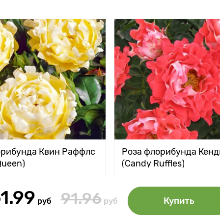
орибунда Квин Раффлс
Роза флорибунда Кен
Queen)
(Candy Ruffles)
1.99
91.96
Купить
руб
руб