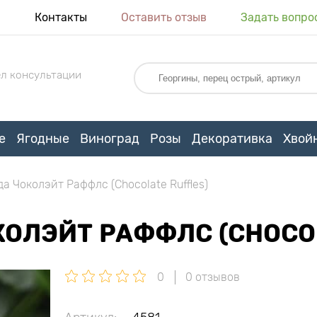
я
Контакты
Оставить отзыв
Задать вопро
л консультации
е
Ягодные
Виноград
Розы
Декоративка
Хвой
а Чоколэйт Раффлс (Chocolate Ruffles)
ОЛЭЙТ РАФФЛС (CHOCOL
0
0 отзывов