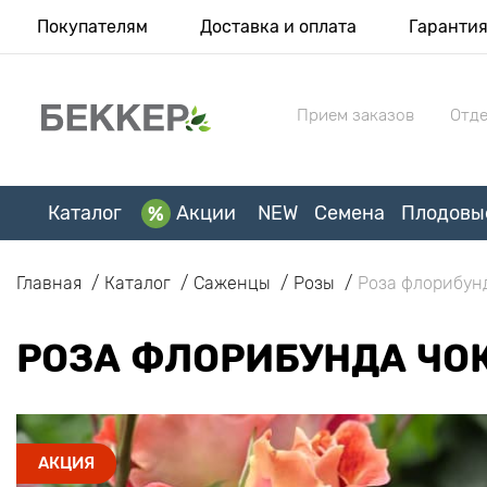
Покупателям
Доставка и оплата
Гаранти
Прием заказов
Отде
Каталог
Акции
NEW
Семена
Плодовы
Главная
Каталог
Саженцы
Розы
Роза флорибунд
РОЗА ФЛОРИБУНДА ЧОК
АКЦИЯ