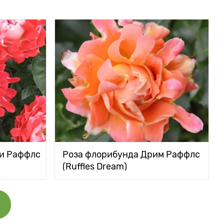
ди Раффлс
Роза флорибунда Дрим Раффлс
(Ruffles Dream)