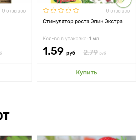
0 отзывов
0 отзывов
Стимулятор роста Эпин Экстра
Кол-во в упаковке:
1 мл
1.59
2.79
руб
б
руб
Купить
ЮТ