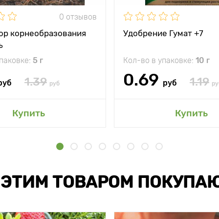
0 отзывов
ор корнеобразования
Удобрение Гумат +7
ъ
упаковке:
5 г
Кол-во в упаковке:
10 г
0.69
1.39
1.19
руб
руб
руб
ру
Купить
Купить
 ЭТИМ ТОВАРОМ ПОКУПА