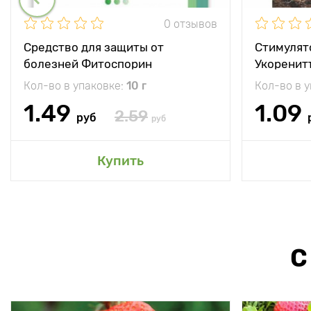
0 отзывов
Средство для защиты от
Стимулят
болезней Фитоспорин
Укоренит
Кол-во в упаковке:
10 г
Кол-во в 
1.49
1.09
2.59
руб
руб
Купить
С