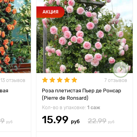
АКЦИЯ
13 отзывов
7 отзывов
вая
Роза плетистая Пьер де Ронсар
(Pierre de Ronsard)
Кол-во в упаковке:
1 саж
15.99
99
22.99
руб
руб
руб