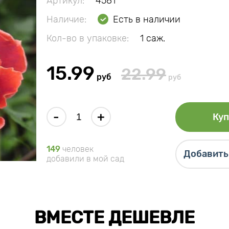
Артикул:
4581
Наличие:
Есть в наличии
Кол-во в упаковке:
1 саж.
15.99
22.99
руб
руб
-
+
Куп
149
человек
Добавить 
добавили в мой сад
ВМЕСТЕ ДЕШЕВЛЕ