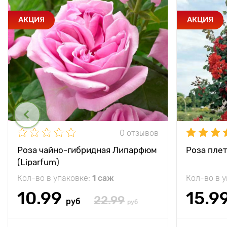
АКЦИЯ
АКЦИЯ
0 отзывов
Роза чайно-гибридная Липарфюм
Роза плет
(Liparfum)
Кол-во в упаковке:
1 саж
Кол-во в 
10.99
15.9
22.99
руб
руб