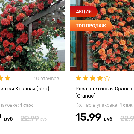
АКЦИЯ
ТОП ПРОДАЖ
10 отзывов
истая Красная (Red)
Роза плетистая Оранже
(Orange)
упаковке:
1 саж
Кол-во в упаковке:
1 саж
9
15.99
22.99
22.
руб
руб
руб