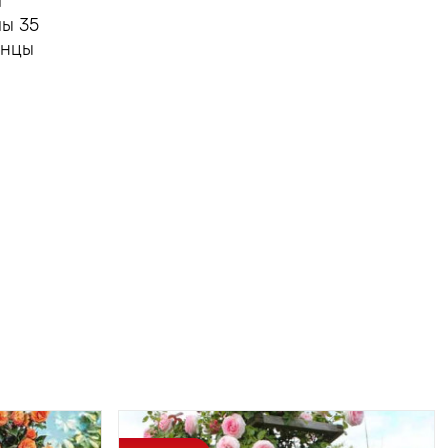
м
мы 35
енцы