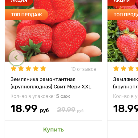
АКЦИЯ
АКЦИЯ
ТОП ПРОДАЖ
ТОП ПРО
10 отзывов
Земляника ремонтантная
Земляник
(крупноплодная) Свит Мери XXL
(крупноп
Кол-во в упаковке:
5 саж
Кол-во в 
18.99
18.9
29.99
руб
руб
Купить