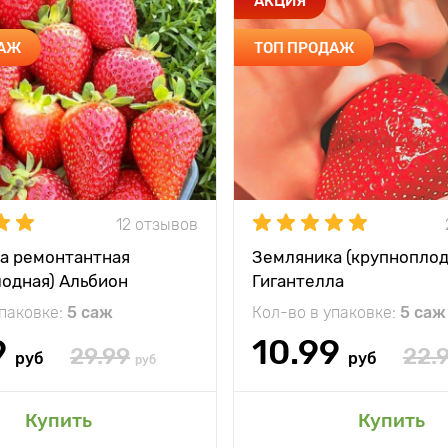
АКЦИЯ
ДАЖ
ТОП ПРОДАЖ
12 отзывов
а ремонтантная
Земляника (крупноплод
лодная) Альбион
Гигантелла
упаковке:
5 саж
Кол-во в упаковке:
5 саж
9
10.99
29.99
22.
руб
руб
руб
Купить
Купить