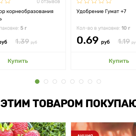
0 отзывов
ор корнеобразования
Удобрение Гумат +7
ъ
упаковке:
5 г
Кол-во в упаковке:
10 г
0.69
1.39
1.19
руб
руб
руб
ру
Купить
Купить
 ЭТИМ ТОВАРОМ ПОКУПА