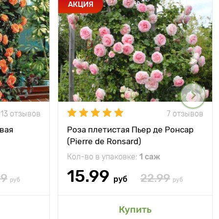
АКЦИЯ
13 отзывов
7 отзывов
вая
Роза плетистая Пьер де Ронсар
(Pierre de Ronsard)
Кол-во в упаковке:
1 саж
15.99
99
22.99
руб
руб
руб
Купить