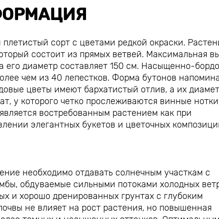
ОРМАЦИЯ
й плетистый сорт с цветами редкой окраски. Растен
оторый состоит из прямых ветвей. Максимальная в
 а его диаметр составляет 150 см. Насыщенно-борд
олее чем из 40 лепестков. Форма бутонов напомин
довые цветы имеют бархатистый отлив, а их диаме
ат, у которого четко прослеживаются винные нотки
является востребованным растением как при
влении элегантных букетов и цветочных композици
тение необходимо отдавать солнечным участкам с
мбы, обдуваемые сильными потоками холодных ветр
ных и хорошо дренированных грунтах с глубоким
почвы не влияет на рост растения, но повышенная