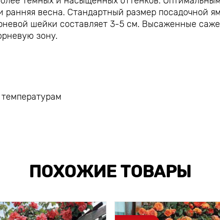
более темных и насыщенных оттенков. Оптимальны
и ранняя весна. Стандартный размер посадочной я
орневой шейки составляет 3-5 см. Высаженные саж
орневую зону.
 температурам
ПОХОЖИЕ ТОВАРЫ