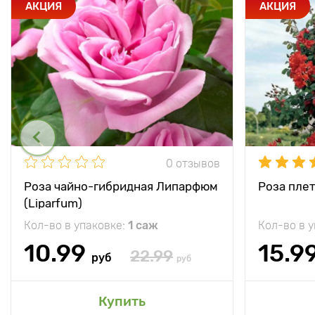
АКЦИЯ
АКЦИЯ
0 отзывов
Роза чайно-гибридная Липарфюм
Роза плет
(Liparfum)
Кол-во в упаковке:
1 саж
Кол-во в 
10.99
15.9
22.99
руб
руб
Купить