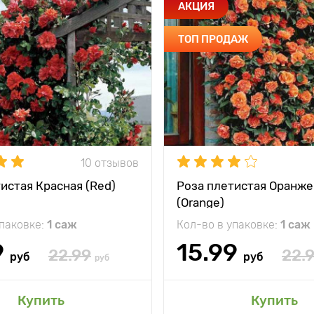
АКЦИЯ
ТОП ПРОДАЖ
10 отзывов
истая Красная (Red)
Роза плетистая Оранже
(Orange)
упаковке:
1 саж
Кол-во в упаковке:
1 саж
9
15.99
22.99
22.
руб
руб
руб
Купить
Купить