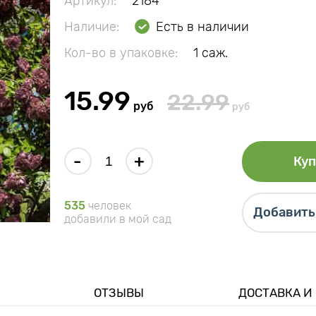
Артикул:
2184
Наличие:
Есть в наличии
Кол-во в упаковке:
1 саж.
15.99
22.99
руб
руб
-
+
Куп
535
человек
Добавить 
добавили в мой сад
ОТЗЫВЫ
ДОСТАВКА И