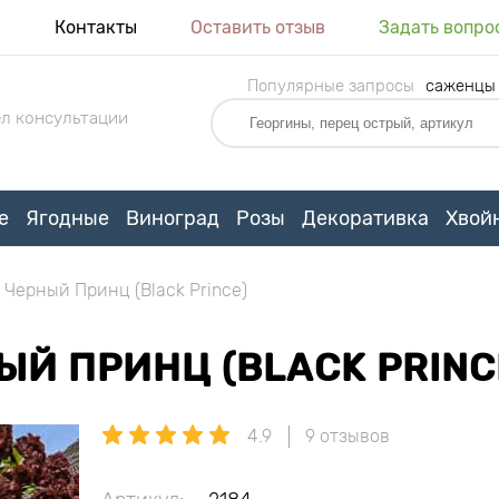
я
Контакты
Оставить отзыв
Задать вопро
Популярные запросы
саженцы
л консультации
е
Ягодные
Виноград
Розы
Декоративка
Хвой
 Черный Принц (Black Prince)
ЫЙ ПРИНЦ (BLACK PRINC
4.9
9 отзывов