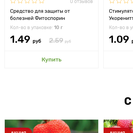
0 отзывов
Средство для защиты от
Стимулят
болезней Фитоспорин
Укоренит
Кол-во в упаковке:
10 г
Кол-во в 
1.49
1.09
2.59
руб
руб
Купить
С