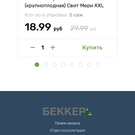
(крупноплодная) Свит Мери XXL
Кол-во в упаковке:
5 саж
18.99
29.99
руб
руб
Купить
Прием заказов
Отдел консультации