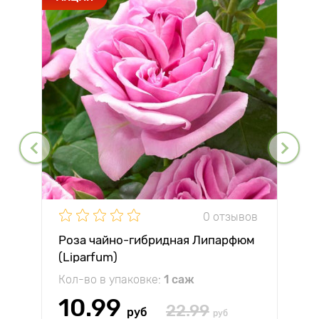
0 отзывов
Роза чайно-гибридная Липарфюм
(Liparfum)
Кол-во в упаковке:
1 саж
10.99
22.99
руб
руб