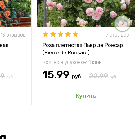
13 отзывов
7 отзывов
вая
Роза плетистая Пьер де Ронсар
(Pierre de Ronsard)
Кол-во в упаковке:
1 саж
15.99
99
22.99
руб
руб
руб
Купить