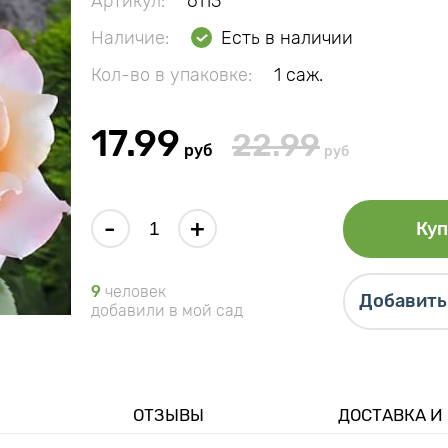
Артикул:
6113
Наличие:
Есть в наличии
Кол-во в упаковке:
1 саж.
17.99
22.99
руб
руб
-
+
Куп
9
человек
Добавить 
добавили в мой сад
ОТЗЫВЫ
ДОСТАВКА И