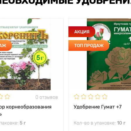
НЕОБХОДИМЫЕ УДОБРЕНИ
АКЦИЯ
ДАЖ
ТОП ПРОДАЖ
0 отзывов
ор корнеобразования
Удобрение Гумат +7
ъ
упаковке:
5 г
Кол-во в упаковке:
10 г