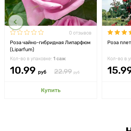
0 отзывов
Роза чайно-гибридная Липарфюм
Роза плет
(Liparfum)
Кол-во в упаковке:
1 саж
Кол-во в 
10.99
15.9
22.99
руб
руб
Купить