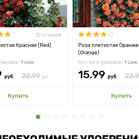
10 отзывов
истая Красная (Red)
Роза плетистая Оранже
(Orange)
упаковке:
1 саж
Кол-во в упаковке:
1 саж
9
15.99
22.99
22.
руб
руб
руб
Купить
Купить