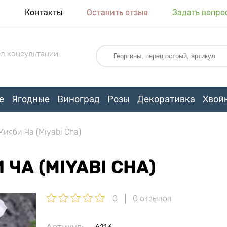
я
Контакты
Оставить отзыв
Задать вопро
л консультации
е
Ягодные
Виноград
Розы
Декоративка
Хвой
Мияби Ча (Miyabi Cha)
ЧА (MIYABI CHA)
0
0 отзывов