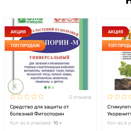
АКЦИЯ
АКЦИЯ
ТОП ПРОДАЖ
ТОП ПРО
0 отзывов
Средство для защиты от
Стимулят
болезней Фитоспорин
Укоренит
Кол-во в упаковке:
10 г
Кол-во в 