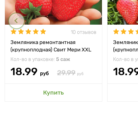
10 отзывов
Земляника ремонтантная
Земляник
(крупноплодная) Свит Мери XXL
(крупноп
Кол-во в упаковке:
5 саж
Кол-во в 
18.99
18.9
29.99
руб
руб
Купить