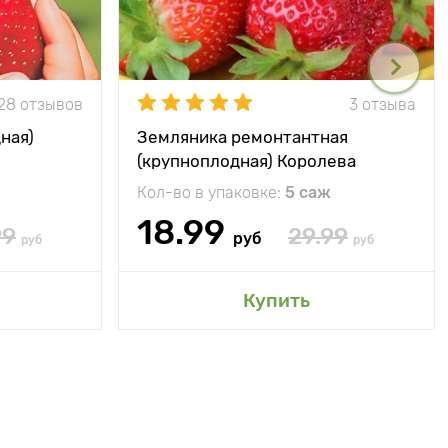
28 отзывов
3 отзыва
ная)
Земляника ремонтантная
(крупноплодная) Королева
Елизавета
Кол-во в упаковке:
5 саж
18.99
99
29.99
руб
руб
руб
Купить