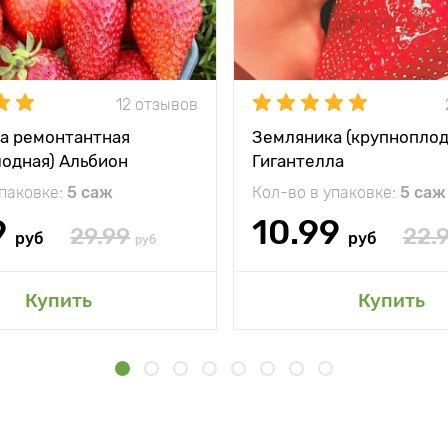
12 отзывов
а ремонтантная
Земляника (крупноплод
лодная) Альбион
Гигантелла
упаковке:
5 саж
Кол-во в упаковке:
5 саж
9
10.99
29.99
22.
руб
руб
руб
Купить
Купить