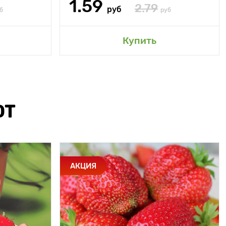
1.59
2.79
руб
б
руб
Купить
ЮТ
АКЦИЯ