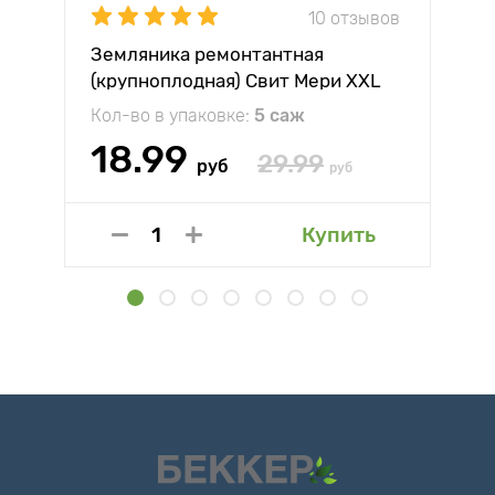
10 отзывов
Земляника ремонтантная
(крупноплодная) Свит Мери XXL
Кол-во в упаковке:
5 саж
18.99
29.99
руб
руб
Купить