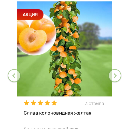
АКЦИЯ
3 отзыва
Слива колоновидная желтая
Кол-во в упаковке:
1 саж