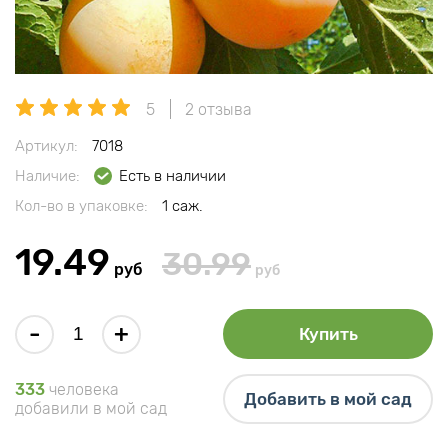
5
2 отзыва
Артикул:
7018
Наличие:
Есть в наличии
Кол-во в упаковке:
1 саж.
19.49
30.99
руб
руб
-
+
Купить
333
человека
Добавить в мой сад
добавили в мой сад