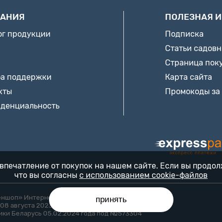
АНИЯ
ПОЛЕЗНАЯ 
ог продукции
Подписка
Статьи садов
Страница пок
а поддержки
Карта сайта
кты
Промокоды за
денциальность
впечатление от покупок на нашем сайте. Если вы продо
что вы согласны
с использованием cookie-файлов
еншоп» Интернет-магазин «БЕККЕР™» 24/7
принять
08 августа 2023 года Минским горисполкомом
ики Беларусь 05.02.2024 года под №573304