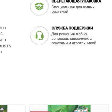
СБЕРЕГАЮЩАЯ УПАКОВКА
Специальная для живых
растений
его
СЛУЖБА ПОДДЕРЖКИ
-4
Для решения любых
вопросов, связанных с
ьно
заказами и агротехникой
инять
о