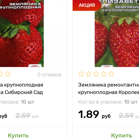
АКЦИЯ
0 отзывов
а крупноплодная
Земляника ремонтантн
ла Сибирский Сад
крупноплодная Короле
Елизавета Сибирский С
упаковке:
10 шт
Кол-во в упаковке:
10 шт
1.89
2.59
2.59
руб
руб
руб
р
Купить
Купить