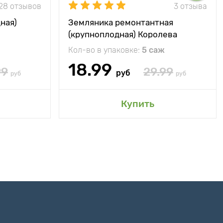
28 отзывов
3 отзыва
ная)
Земляника ремонтантная
(крупноплодная) Королева
Елизавета
Кол-во в упаковке:
5 саж
18.99
99
29.99
руб
руб
руб
Купить