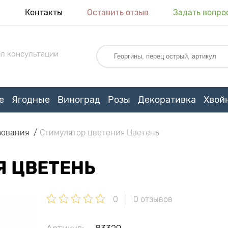
я
Контакты
Оставить отзыв
Задать вопро
л консультации
е
Ягодные
Виноград
Розы
Декоративка
Хвой
зования
Стимулятор цветения Цветень
Я ЦВЕТЕНЬ
0
0 отзывов