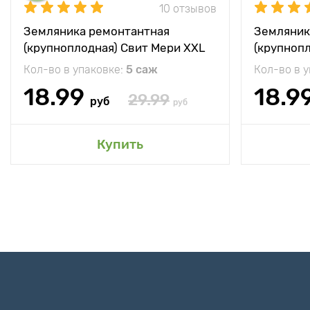
10 отзывов
Земляника ремонтантная
Земляник
(крупноплодная) Свит Мери XXL
(крупноп
Кол-во в упаковке:
5 саж
Кол-во в 
18.99
18.9
29.99
руб
руб
Купить