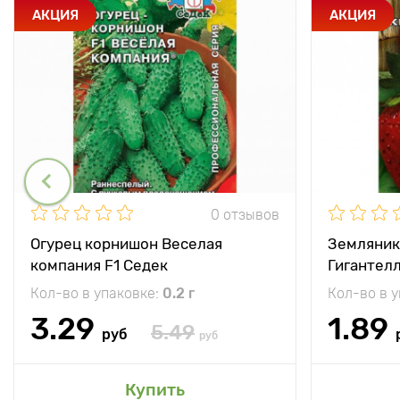
АКЦИЯ
АКЦИЯ
0 отзывов
Огурец корнишон Веселая
Земляник
компания F1 Седек
Гигантел
Кол-во в упаковке:
0.2 г
Кол-во в 
3.29
1.89
5.49
руб
руб
Купить