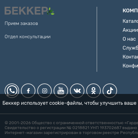
КОМП
Катал
Прием заказов
Акции
Отдел консультации
О нас
Служб
Конта
Конфи
Беккер использует cookie-файлы, чтобы улучшить ваше 
© 2001-2026 Общество с ограниченной ответственностью «Гард
Свидетельство о регистрации № 0218821 УНП 193702687 выдано 
Интернет-магазин зарегистрирован в торговом реестре Республ