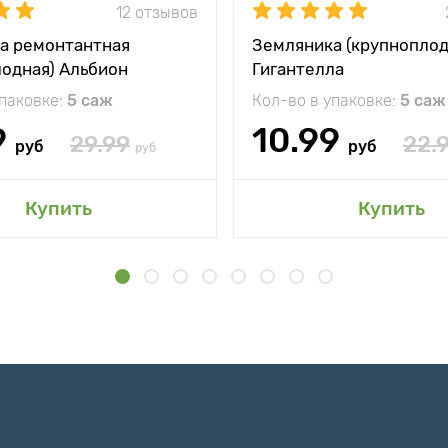
12 отзывов
а ремонтантная
Земляника (крупноплод
лодная) Альбион
Гигантелла
упаковке:
5 саж
Кол-во в упаковке:
5 саж
9
10.99
29.99
22.
руб
руб
руб
Купить
Купить