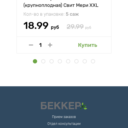
(крупноплодная) Свит Мери XXL
Кол-во в упаковке:
5 саж
18.99
29.99
руб
руб
Купить
Прием заказов
Отдел консультации