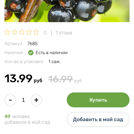
0
1 отзыв
Артикул:
7685
Наличие:
Есть в наличии
Кол-во в упаковке:
1 саж.
13.99
16.99
руб
руб
-
+
Купить
49
человек
Добавить в мой сад
добавили в мой сад