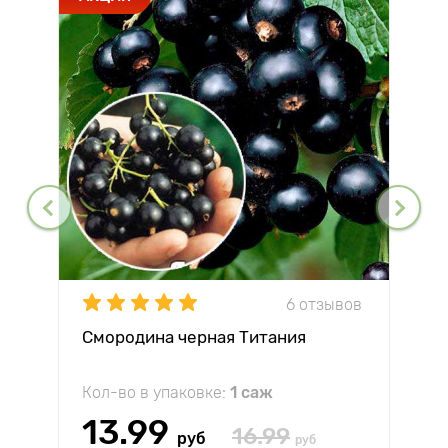
6 отзывов
Смородина черная Титания
Кол-во в упаковке:
1 саж
13.99
16.99
руб
руб