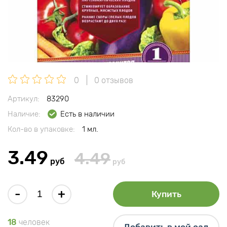
0
0 отзывов
Артикул:
83290
Наличие:
Есть в наличии
Кол-во в упаковке:
1 мл.
3.49
4.49
руб
руб
-
+
Купить
18
человек