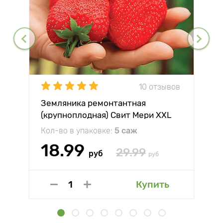
10 отзывов
Земляника ремонтантная
(крупноплодная) Свит Мери XXL
Кол-во в упаковке:
5 саж
18.99
29.99
руб
руб
Купить