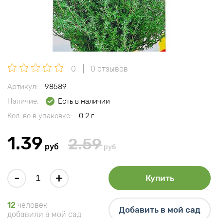
0
0 отзывов
Артикул:
98589
Наличие:
Есть в наличии
Кол-во в упаковке:
0.2 г.
1.39
2.59
руб
руб
-
+
Купить
12
человек
Добавить в мой сад
добавили в мой сад