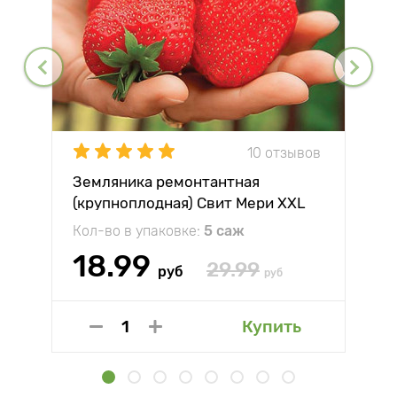
10 отзывов
Земляника ремонтантная
(крупноплодная) Свит Мери XXL
Кол-во в упаковке:
5 саж
18.99
29.99
руб
руб
Купить