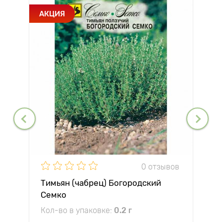
АКЦИЯ
0 отзывов
Тимьян (чабрец) Богородский
Семко
Кол-во в упаковке:
0.2 г