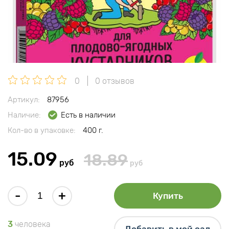
0
0 отзывов
Артикул:
87956
Наличие:
Есть в наличии
Кол-во в упаковке:
400 г.
15.09
18.89
руб
руб
-
+
Купить
3
человека