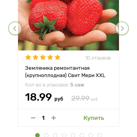
10 отзывов
Земляника ремонтантная
(крупноплодная) Свит Мери XXL
Кол-во в упаковке:
5 саж
18.99
29.99
руб
руб
Купить