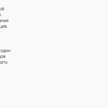
ой
.
дные
цев.
 один
дов
зать