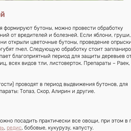
ей
вья формируют бутоны, можно провести обработку
ий от вредителей и болезней. Если яблони, груши,
ени открыли цветочные бутоны, проведение опрыск
огубят пчел. Следующую обработку стоит запланиро
пает благоприятный период для защиты деревьев о
ц, всех видов тли, листоверток. Препараты – Раек,
тости) проводят в период выдвижения бутонов, для
араты: Топаз, Скор, Алирин и другие.
ожно посадить практически все овощи, при этом в 
вь
,
редис
, бобовые, кукурузу, капусту.