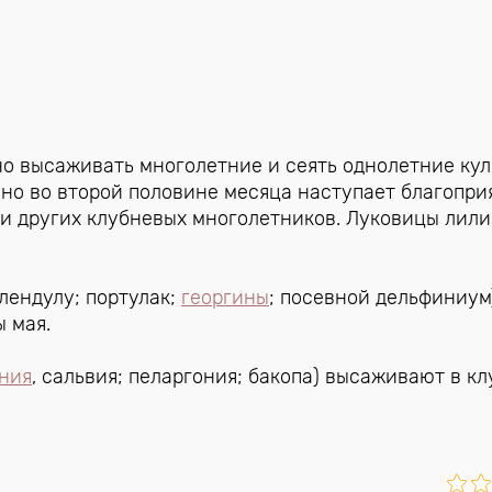
о высаживать многолетние и сеять однолетние кул
 но во второй половине месяца наступает благопри
н и других клубневых многолетников. Луковицы лил
алендулу; портулак;
георгины
; посевной дельфиниум
 мая.
ния
, сальвия; пеларгония; бакопа) высаживают в к