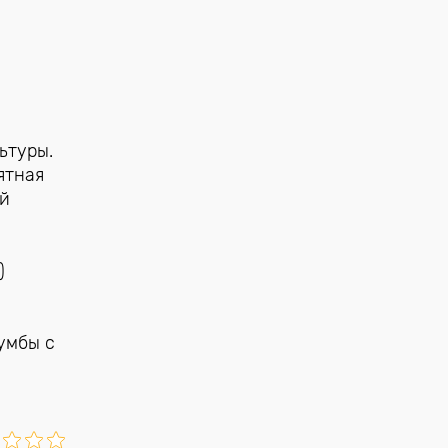
ьтуры.
ятная
ий
)
лумбы с