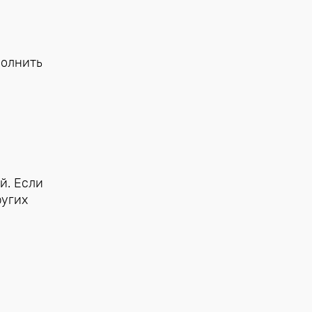
полнить
й. Если
ругих