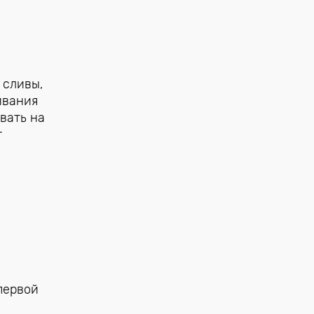
 сливы,
ивания
вать на
т
первой