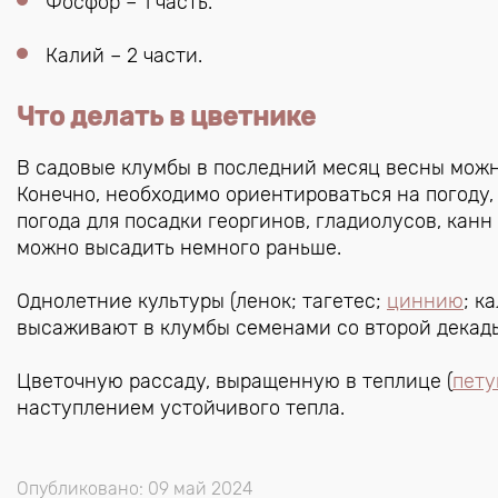
Фосфор – 1 часть.
Калий – 2 части.
Что делать в цветнике
В садовые клумбы в последний месяц весны можн
Конечно, необходимо ориентироваться на погоду,
погода для посадки георгинов, гладиолусов, кан
можно высадить немного раньше.
Однолетние культуры (ленок; тагетес;
циннию
; к
высаживают в клумбы семенами со второй декады
Цветочную рассаду, выращенную в теплице (
пету
наступлением устойчивого тепла.
Опубликовано: 09 май 2024