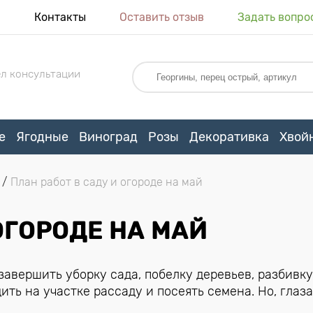
я
Контакты
Оставить отзыв
Задать вопро
л консультации
е
Ягодные
Виноград
Розы
Декоративка
Хвой
План работ в саду и огороде на май
ОГОРОДЕ НА МАЙ
авершить уборку сада, побелку деревьев, разбивку
ить на участке рассаду и посеять семена. Но, глаза