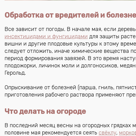
Обработка от вредителей и болезн
Все зависит от погоды. В начале мая, если дере
инсектицидами и фунгицидами
для защиты растен
вишни и другие плодовые культуры к этому врем
следует отложить, иначе химические вещества п
период формирования завязей. В это время насту
плодожорки, личинок моли и долгоносиков, медяни
Герольд.
Опрыскивание от болезней (парша, гниль, пятнис
приготовления рабочего раствора применяют преп
Что делать на огороде
В последний месяц весны на огородных грядках м
половине мая рекомендуется сеять
свёклу
,
морко