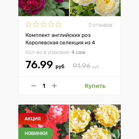
0 отзывов
Комплект английских роз
Королевская селекция из 4
сортов
Кол-во в упаковке:
4 саж
76.99
91.96
руб
руб
Купить
АКЦИЯ
НОВИНКИ