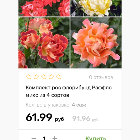
0 отзывов
Комплект роз флорибунд Раффлс
микс из 4 сортов
Кол-во в упаковке:
4 саж
61.99
91.96
руб
руб
Купить