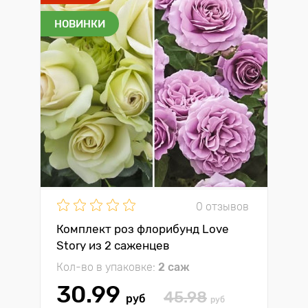
НОВИНКИ
0 отзывов
Комплект роз флорибунд Love
Story из 2 саженцев
Кол-во в упаковке:
2 саж
30.99
45.98
руб
руб