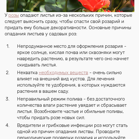
У
розы
опадают листья из-за нескольких причин, которые
следует выяснить сразу, чтобы спасти свой розарий и
придать ему больше декоративности. Основные причины
опадания листьев у садовых роз:
Непродуманное место для оформления розария -
яркое солнце, кислая почва или сквозняки могут
навредить растению, в результате чего оно начнет
скидывать листья.
Нехватка
необходимых веществ
- очень сильно
влияет на внешний вид кустов. Для лечения
используйте те удобрения, в которых нуждаются
растения в вашем саду.
Неправильный режим полива - без достаточного
количества влаги растение увядает и сбрасывает
листья. Возобновите частые и обильные поливы,
чтобы придать розе новых сил.
Вредители и грибковые инфекции роз могут стать
одной из причин опадания листвы. Проводите
периодические проверки розария и используйте