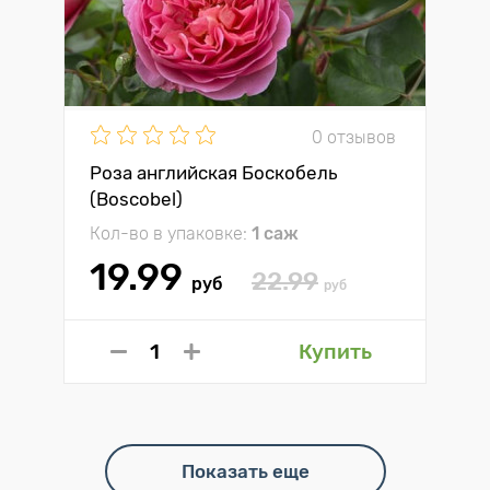
0 отзывов
Роза английская Боскобель
(Boscobel)
Кол-во в упаковке:
1 саж
19.99
22.99
руб
руб
Купить
Показать еще