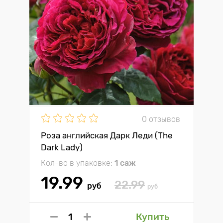
0 отзывов
Роза английская Дарк Леди (The
Dark Lady)
Кол-во в упаковке:
1 саж
19.99
22.99
руб
руб
Купить