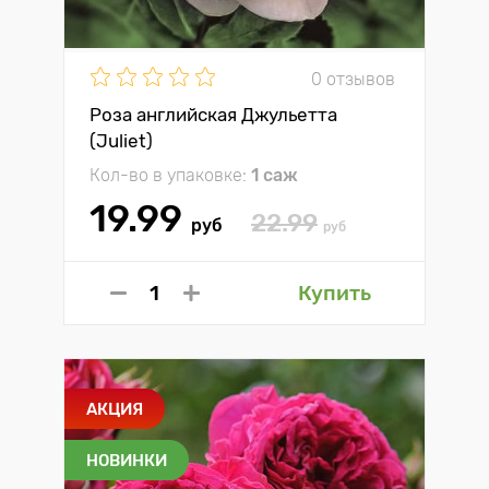
0 отзывов
Роза английская Джульетта
(Juliet)
Кол-во в упаковке:
1 саж
19.99
22.99
руб
руб
Купить
АКЦИЯ
НОВИНКИ