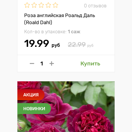
0 отзывов
Роза английская Роальд Даль
(Roald Dahl)
Кол-во в упаковке:
1 саж
19.99
22.99
руб
руб
Купить
АКЦИЯ
НОВИНКИ