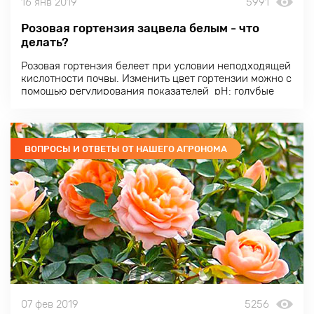
16 янв 2019
5991
Розовая гортензия зацвела белым - что
делать?
Розовая гортензия белеет при условии неподходящей
кислотности почвы. Изменить цвет гортензии можно с
помощью регулирования показателей pH: голубые
лепестки можно менять на розовые или наоборот. Для
того чтобы получить розовый цвет гортензии, следует
поддерживать почвенные показатели кислотности
между 6 и 6,5.
ВОПРОСЫ И ОТВЕТЫ ОТ НАШЕГО АГРОНОМА
07 фев 2019
5256