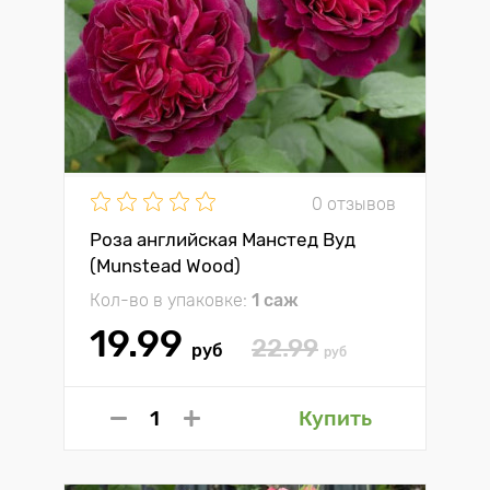
0 отзывов
Роза английская Манстед Вуд
(Munstead Wood)
Кол-во в упаковке:
1 саж
19.99
22.99
руб
руб
Купить