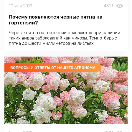
10 янв 2019
4321
Почему появляются черные пятна на
гортензии?
Черные пятна на гортензии появляются при наличии
таких видов заболеваний как микозы. Темно-бурые
пятна до шести миллиметров на листьях
свидетельствуют о септориозе. Он приводит к гибели
и опаданию листовых пластинок.
ВОПРОСЫ И ОТВЕТЫ ОТ НАШЕГО АГРОНОМА