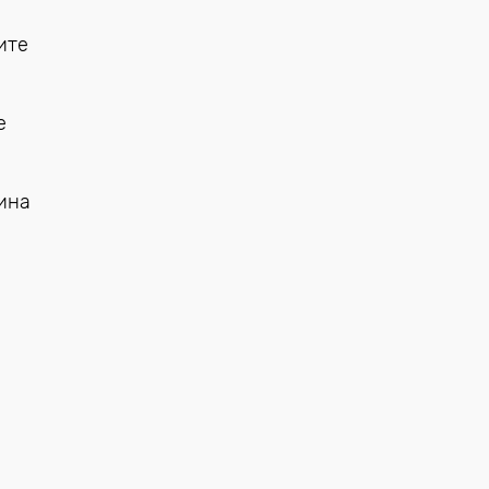
ите
е
ина