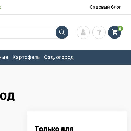
с
Садовый блог
0
ные
Картофель
Сад, огород
ХОД
Только для