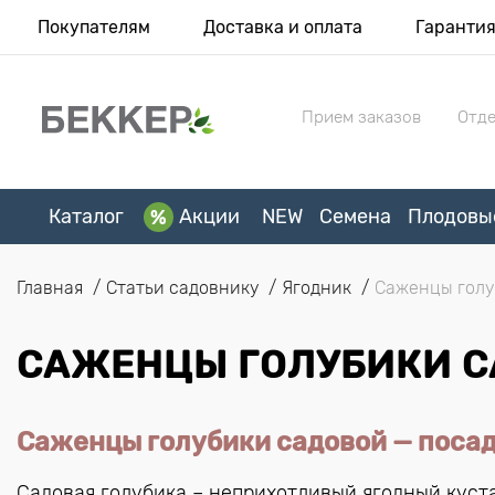
Покупателям
Доставка и оплата
Гаранти
Прием заказов
Отде
Каталог
Акции
NEW
Семена
Плодовы
Главная
Статьи садовнику
Ягодник
Саженцы голуб
САЖЕНЦЫ ГОЛУБИКИ СА
Саженцы голубики садовой — посад
Садовая голубика – неприхотливый ягодный куст