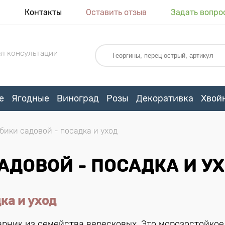
я
Контакты
Оставить отзыв
Задать вопро
л консультации
е
Ягодные
Виноград
Розы
Декоративка
Хвой
ики садовой - посадка и уход
ДОВОЙ - ПОСАДКА И У
ка и уход
арник из семейства вересковых. Это морозостойкое