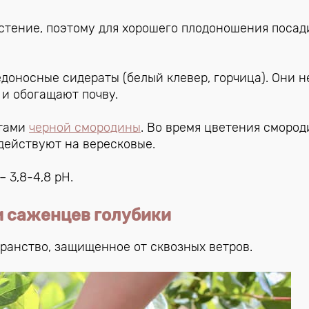
астение, поэтому для хорошего плодоношения посад
доносные сидераты (белый клевер, горчица). Они н
 и обогащают почву.
стами
черной смородины
. Во время цветения смород
действуют на вересковые.
 3,8-4,8 рН.
и саженцев голубики
ранство, защищенное от сквозных ветров.