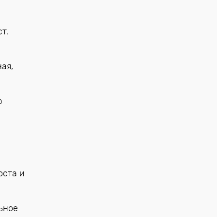
т.
ая,
р
оста и
ьное