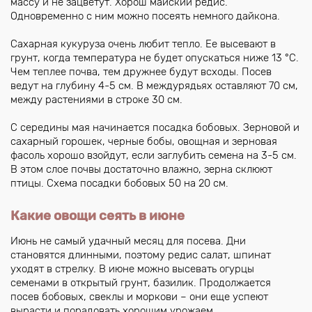
массу и не зацветут. Хорош майский редис.
Одновременно с ним можно посеять немного дайкона.
Сахарная кукуруза очень любит тепло. Ее высевают в
грунт, когда температура не будет опускаться ниже 13 °C.
Чем теплее почва, тем дружнее будут всходы. Посев
ведут на глубину 4-5 см. В междурядьях оставляют 70 см,
между растениями в строке 30 см.
С середины мая начинается посадка бобовых. Зерновой и
сахарный горошек, черные бобы, овощная и зерновая
фасоль хорошо взойдут, если заглубить семена на 3-5 см.
В этом слое почвы достаточно влажно, зерна склюют
птицы. Схема посадки бобовых 50 на 20 см.
Какие овощи сеять в июне
Июнь не самый удачный месяц для посева. Дни
становятся длинными, поэтому редис салат, шпинат
уходят в стрелку. В июне можно высевать огурцы
семенами в открытый грунт, базилик. Продолжается
посев бобовых, свеклы и моркови – они еще успеют
вырасти и порадовать хорошим урожаем.