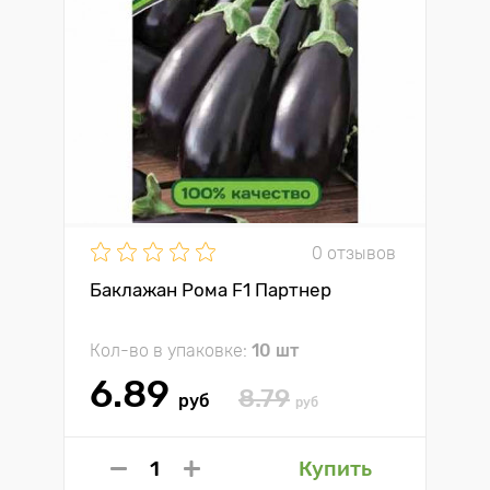
0 отзывов
Баклажан Рома F1 Партнер
Кол-во в упаковке:
10 шт
6.89
8.79
руб
руб
Купить