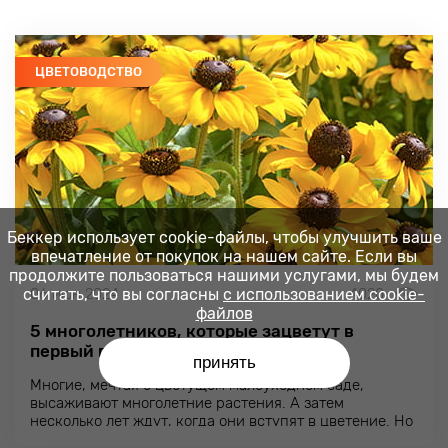
ЦВЕТОВОДСТВО
Беккер использует cookie-файлы, чтобы улучшить ваше
впечатление от покупок на нашем сайте. Если вы
продолжите пользоваться нашими услугами, мы будем
06 июн 2024
4020
считать, что вы согласны
с использованием cookie-
файлов
5 многолетников, которые зацветут в
первый год и украсят ваш сад
принять
Многие, мечтая о цветущем малоуходном саде,
высаживают многолетние растения. А затем
несколько лет ждут, когда они вступят в цветение. Но
есть многолетние цветы, которые при правильном