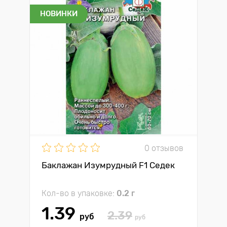
НОВИНКИ
0 отзывов
Баклажан Изумрудный F1 Седек
Кол-во в упаковке:
0.2 г
1.39
2.39
руб
руб