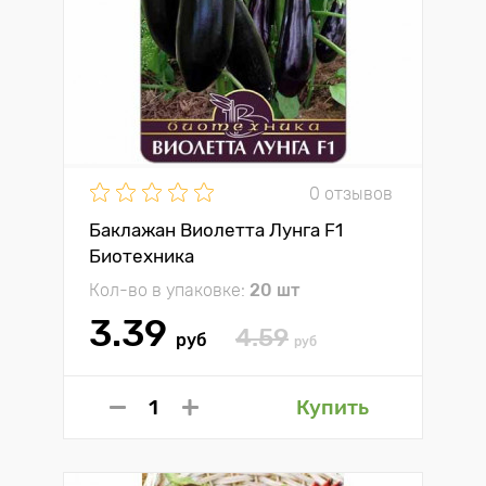
0 отзывов
Баклажан Виолетта Лунга F1
Биотехника
Кол-во в упаковке:
20 шт
3.39
4.59
руб
руб
Купить