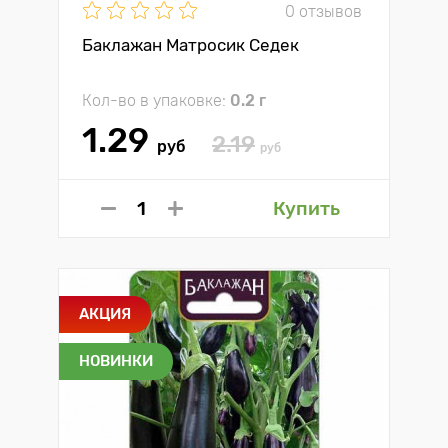
0 отзывов
Баклажан Матросик Седек
Кол-во в упаковке:
0.2 г
1.29
2.19
руб
руб
Купить
АКЦИЯ
НОВИНКИ