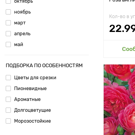
октябрь
ноябрь
Кол-во в у
март
22.9
апрель
май
Доб
Соо
июнь
ПОДБОРКА ПО ОСОБЕННОСТЯМ
июль
Цветы для срезки
Пионевидные
Ароматные
Долгоцветущие
Морозостойкие