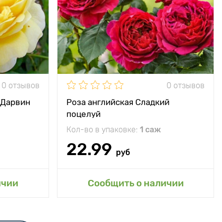
0 отзывов
0 отзывов
 Дарвин
Роза английская Сладкий
поцелуй
Кол-во в упаковке:
1 саж
22.99
руб
сад
Добавить в мой сад
ичии
Сообщить о наличии