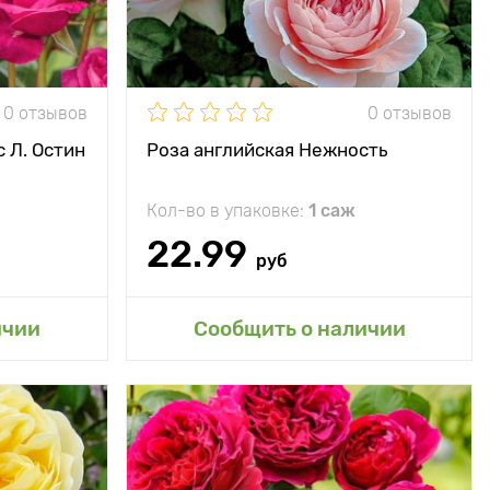
ечное место
минус 30°С
0 отзывов
0 отзывов
 Л. Остин
Роза английская Нежность
Кол-во в упаковке:
1 саж
22.99
руб
сад
Добавить в мой сад
ичии
Сообщить о наличии