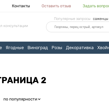
я
Контакты
Оставить отзыв
Задать вопро
Популярные запросы
саженцы
л консультации
е
Ягодные
Виноград
Розы
Декоративка
Хвой
ТРАНИЦА 2
:
по популярности