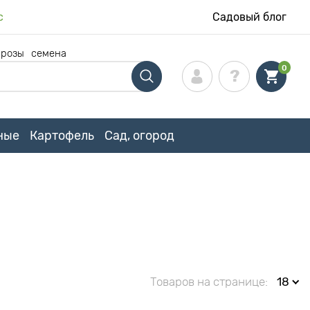
с
Садовый блог
 розы
семена
0
ные
Картофель
Сад, огород
Товаров на странице:
18