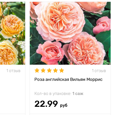
т старинной
Особенности
выдержит любую
 фруктовыми
конкуренцию
нотками
Высота растения
120 - 150 см, ширина
 см, ширина
куста 90 см
куста 100 см
Растояние между
100 - 150 см
100 - 150 см
растениями
Местоположение
солнечное место
ечное место
Морозостойкость
минус 23°С
минус 23°С
1 отзыв
1 отзыв
Роза английская Вильям Моррис
Кол-во в упаковке:
1 саж
22.99
руб