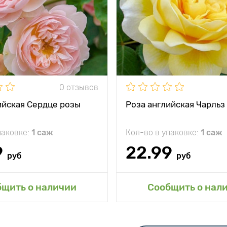
0 отзывов
ийская Сердце розы
Роза английская Чарльз
паковке:
1 саж
Кол-во в упаковке:
1 саж
9
22.99
руб
руб
авить в мой сад
Добавить в мой 
бщить о наличии
Сообщить о нал