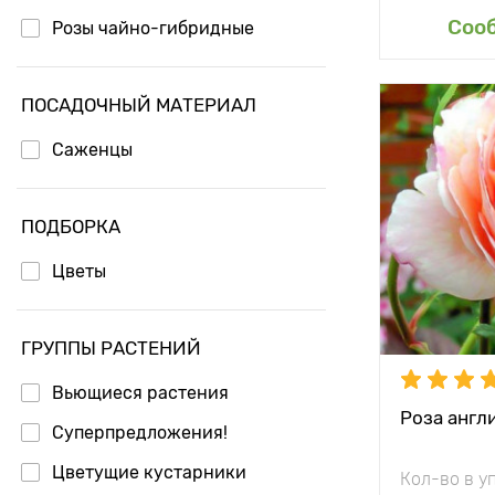
Доб
Соо
Розы чайно-гибридные
ПОСАДОЧНЫЙ МАТЕРИАЛ
Особенност
Саженцы
Высота рас
ПОДБОРКА
Растояние 
Цветы
растениям
Местополо
ГРУППЫ РАСТЕНИЙ
Морозостой
Вьющиеся растения
Роза англ
Суперпредложения!
Цветущие кустарники
Кол-во в у