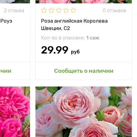
2 отзыва
0 отзывов
минус 30°С
 Роуз
Роза английская Королева
Швеции, C2
Кол-во в упаковке:
1 саж
29.99
руб
сад
Добавить в мой сад
ичии
Сообщить о наличии
ная смесь с
ми нотками!
0 см, ширина
куста 100 см
100 - 150 см