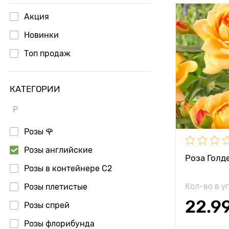
Акция
Особенност
Новинки
Высота рас
Топ продаж
Растояние 
растениям
КАТЕГОРИИ
Местополо
Р
Морозостой
Розы 🌹
Розы английские
Роза Голд
Розы в контейнере С2
Кол-во в у
Розы плетистые
22.9
Розы спрей
Розы флорибунда