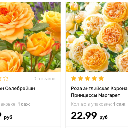
и
любима всеми
Особенности
арома
розоводами мира!
розы с
тения
120 - 150 см, ширина
куста 100 см
Высота растения
150- 180
между
100 - 150 см
и
Растояние между
растениями
жение
солнечное место
Местоположение
солн
кость
минус 23°С
Морозостойкость
0 отзывов
ен Селебрейшн
Роза английская Корона
Принцессы Маргарет
паковке:
1 саж
Кол-во в упаковке:
1 саж
9
22.99
руб
руб