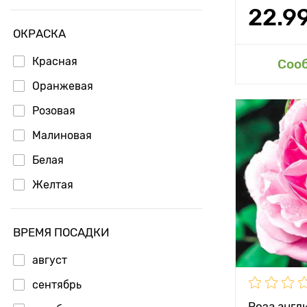
22.9
ОКРАСКА
Красная
Доб
Соо
Оранжевая
Розовая
Особенност
Малиновая
Белая
Высота рас
Желтая
Растояние 
растениям
ВРЕМЯ ПОСАДКИ
Местополо
август
Морозостой
сентябрь
Роза англ