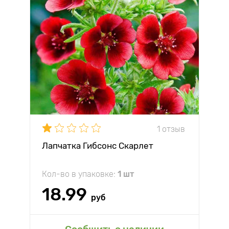
1 отзыв
Лапчатка Гибсонс Скарлет
Кол-во в упаковке:
1 шт
18.99
руб