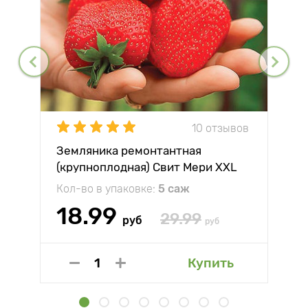
10 отзывов
Земляника ремонтантная
(крупноплодная) Свит Мери XXL
Кол-во в упаковке:
5 саж
18.99
29.99
руб
руб
Купить