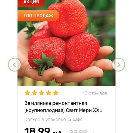
АКЦИЯ
ТОП ПРОДАЖ
10 отзывов
Земляника ремонтантная
(крупноплодная) Свит Мери XXL
Кол-во в упаковке:
5 саж
18.99
29.99