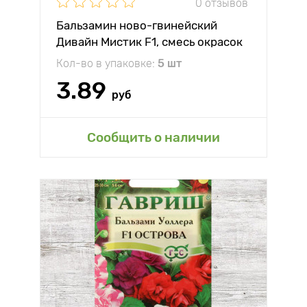
0 отзывов
Бальзамин ново-гвинейский
Дивайн Мистик F1, смесь окрасок
Престиж
Кол-во в упаковке:
5 шт
3.89
руб
Сообщить о наличии