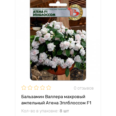
0 отзывов
Бальзамин Валлера махровый
ампельный Атена Эплблоссом F1
Биотехника
Кол-во в упаковке:
8 шт