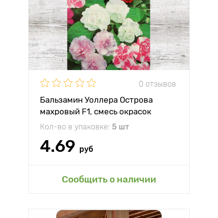
0 отзывов
Бальзамин Уоллера Острова
махровый F1, смесь окрасок
Гавриш
Кол-во в упаковке:
5 шт
4.69
руб
Сообщить о наличии