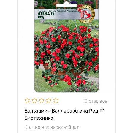
0 отзывов
Бальзамин Валлера Атена Ред F1
Биотехника
Кол-во в упаковке:
8 шт