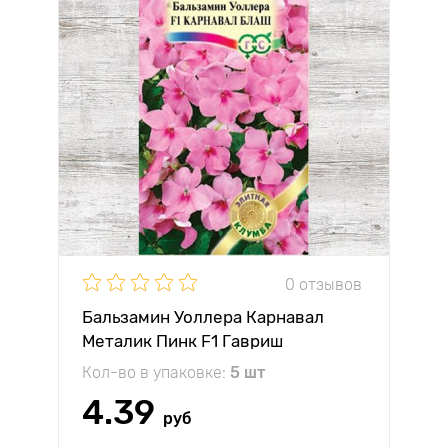
0 отзывов
Бальзамин Уоллера Карнавал
Металик Пинк F1 Гавриш
Кол-во в упаковке:
5 шт
4.39
руб