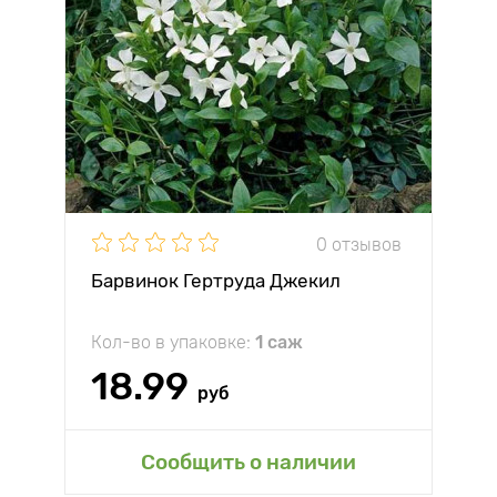
0 отзывов
Барвинок Гертруда Джекил
Кол-во в упаковке:
1 саж
18.99
руб
Сообщить о наличии