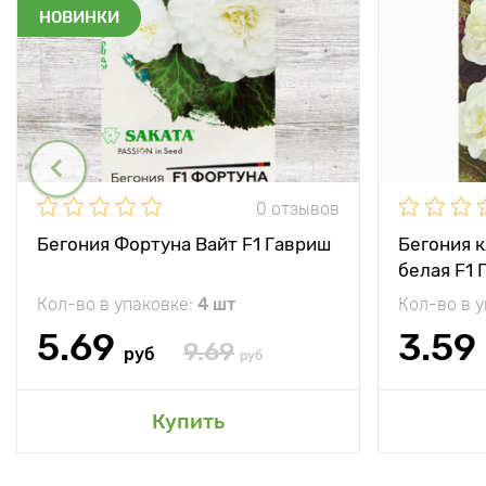
НОВИНКИ
0 отзывов
Бегония Фортуна Вайт F1 Гавриш
Бегония 
белая F1 
Кол-во в упаковке:
4 шт
Кол-во в 
5.69
3.59
9.69
руб
руб
Купить