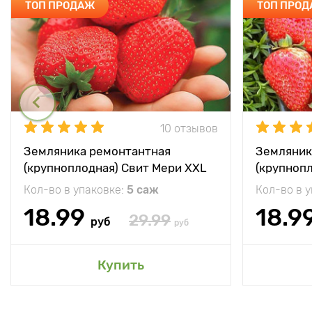
ТОП ПРОДАЖ
ТОП ПРО
10 отзывов
Земляника ремонтантная
Земляник
(крупноплодная) Свит Мери XXL
(крупноп
Кол-во в упаковке:
5 саж
Кол-во в 
18.99
18.9
29.99
руб
руб
Купить