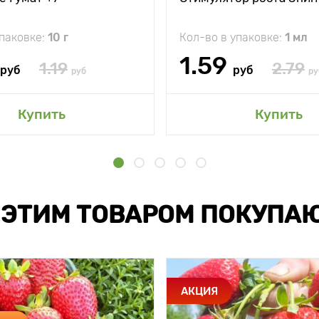
упаковке:
10 г
Кол-во в упаковке:
1 мл
1.59
1.19
2.79
руб
руб
руб
ру
Купить
Купить
 ЭТИМ ТОВАРОМ ПОКУПА
АКЦИЯ