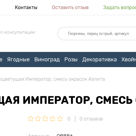
я
Контакты
Оставить отзыв
Задать вопро
л консультации
е
Ягодные
Виноград
Розы
Декоративка
Хвой
оцветущая Император, смесь окрасок Аэлита
АЯ ИМПЕРАТОР, СМЕСЬ
0
0 отзывов