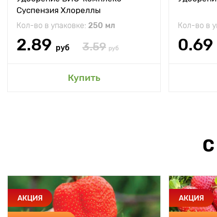
Суспензия Хлореллы
Кол-во в упаковке:
250 мл
Кол-во в 
2.89
0.69
3.59
руб
руб
Купить
С
АКЦИЯ
АКЦИЯ