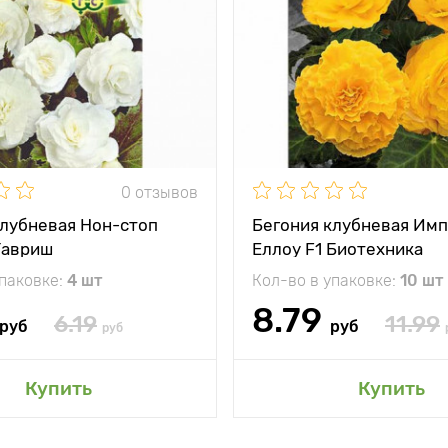
0 отзывов
клубневая Нон-стоп
Бегония клубневая Им
Гавриш
Еллоу F1 Биотехника
упаковке:
4 шт
Кол-во в упаковке:
10 шт
8.79
6.19
11.99
руб
руб
руб
Купить
Купить