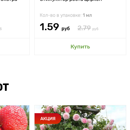
Кол-во в упаковке:
1 мл
1.59
2.79
руб
б
руб
Купить
ЮТ
АКЦИЯ