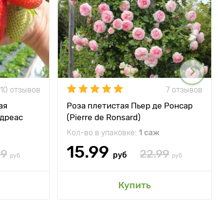
10 отзывов
7 отзывов
ая
Роза плетистая Пьер де Ронсар
ндреас
(Pierre de Ronsard)
Кол-во в упаковке:
1 саж
15.99
99
22.99
руб
руб
руб
Купить