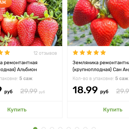
ДАЖ
12 отзывов
а ремонтантная
Земляника ремонтантн
лодная) Альбион
(крупноплодная) Сан А
упаковке:
5 саж
Кол-во в упаковке:
5 саж
9
18.99
29.99
29.
руб
руб
руб
Купить
Купить