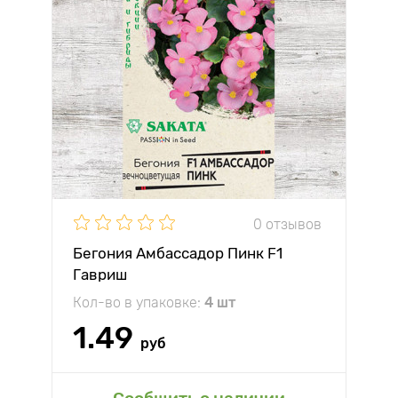
0 отзывов
Бегония Амбассадор Пинк F1
Гавриш
Кол-во в упаковке:
4 шт
1.49
руб