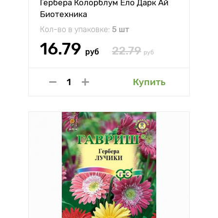
Гербера Колорблум Ело Дарк Ай
Биотехника
Кол-во в упаковке:
5 шт
16.79
22.79
руб
руб
Купить