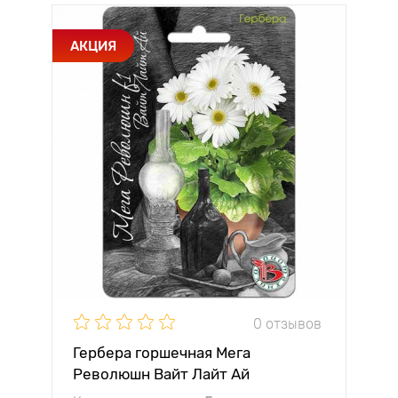
АКЦИЯ
0 отзывов
Гербера горшечная Мега
Революшн Вайт Лайт Ай
Биотехника