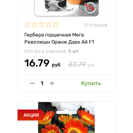
0 отзывов
Гербера горшечная Мега
Революшн Оранж Дарк Ай F1
Биотехника
Кол-во в упаковке:
5 шт
16.79
22.79
руб
руб
Купить
АКЦИЯ