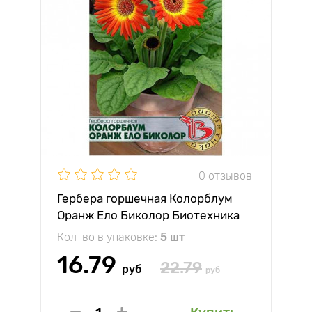
0 отзывов
Гербера горшечная Колорблум
Оранж Ело Биколор Биотехника
Кол-во в упаковке:
5 шт
16.79
22.79
руб
руб