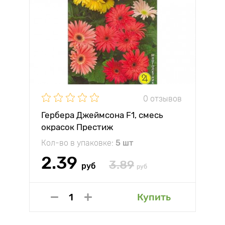
0 отзывов
Гербера Джеймсона F1, смесь
окрасок Престиж
Кол-во в упаковке:
5 шт
2.39
3.89
руб
руб
Купить