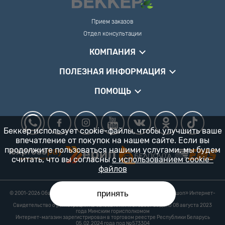
Прием заказов
Отдел консультации
КОМПАНИЯ
ПОЛЕЗНАЯ ИНФОРМАЦИЯ
ПОМОЩЬ
Беккер использует cookie-файлы, чтобы улучшить ваше
впечатление от покупок на нашем сайте. Если вы
продолжите пользоваться нашими услугами, мы будем
считать, что вы согласны
с использованием cookie-
файлов
принять
© 2001-2026 Общество с ограниченной ответственностью «Гарденшоп» Интернет-
магазин «БЕККЕР™» 24/7
Свидетельство о регистрации № 0218821 УНП 193702687 выдано 08 августа 2023
года Минским горисполкомом
Интернет-магазин зарегистрирован в торговом реестре Республики Беларусь
05.02.2024 года под №573304