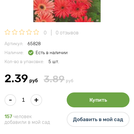
0
0 отзывов
Артикул:
65828
Наличие:
Есть в наличии
Кол-во в упаковке:
5 шт.
2.39
3.89
руб
руб
-
+
Купить
157
человек
Добавить в мой сад
добавили в мой сад