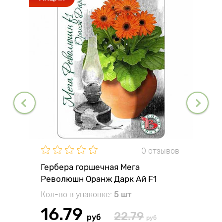
0 отзывов
Гербера горшечная Мега
Революшн Оранж Дарк Ай F1
Биотехника
Кол-во в упаковке:
5 шт
16.79
22.79
руб
руб