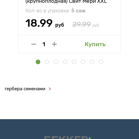
(крупноплодная) Свит Мери XXL
Кол-во в упаковке:
5 саж
18.99
29.99
руб
руб
Купить
гербера семенами