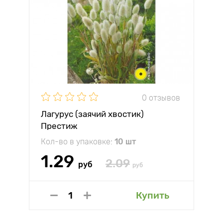
0 отзывов
Лагурус (заячий хвостик)
Престиж
Кол-во в упаковке:
10 шт
1.29
2.09
руб
руб
Купить