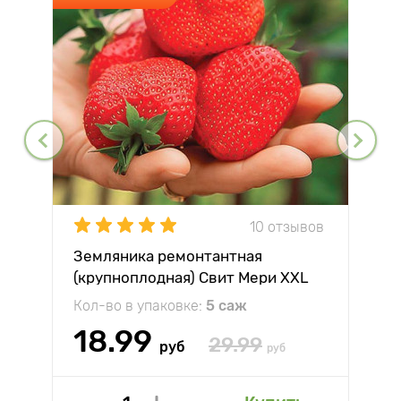
10 отзывов
Земляника ремонтантная
(крупноплодная) Свит Мери XXL
Кол-во в упаковке:
5 саж
18.99
29.99
руб
руб