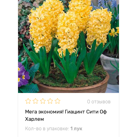
0 отзывов
Мега экономия! Гиацинт Сити Оф
Харлем
Кол-во в упаковке:
1 лук