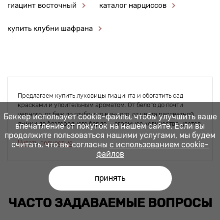
гиацинт восточный
каталог нарциссов
купить клубни шафрана
Предлагаем купить луковицы гиацинта и обогатить сад
красками и упоительным ароматом. От белого до почти
черного, от беж до глубокого винного, от цвета рассветной
Беккер использует cookie-файлы, чтобы улучшить ваше
дымки до благородного бордо — огромное количество цветов
впечатление от покупок на нашем сайте. Если вы
и оттенков, весенние свечи, зажигаемые природой, палитра
продолжите пользоваться нашими услугами, мы будем
неведомого художника, приложившего кисти к созданию
Читать полностью
считать, что вы согласны
с использованием cookie-
мира. Купите луковицы гиацинтов - напишите свою картину
файлов
для вашего сада.
принять
Как высаживать полученные почтой
луковицы гиацинта
ЧACТO ЗAДAВAEMЫE ВOПPOCЫ
Гиацинты любят свет и не терпят сквозняков. Нуждаются в