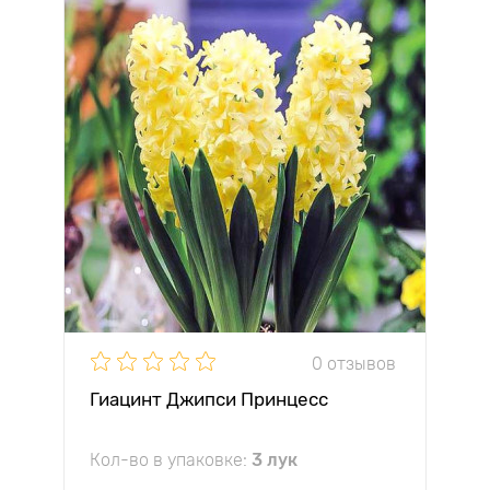
0 отзывов
Гиацинт Джипси Принцесс
Кол-во в упаковке:
3 лук