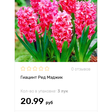
0 отзывов
Гиацинт Ред Мэджик
Кол-во в упаковке:
3 лук
20.99
руб