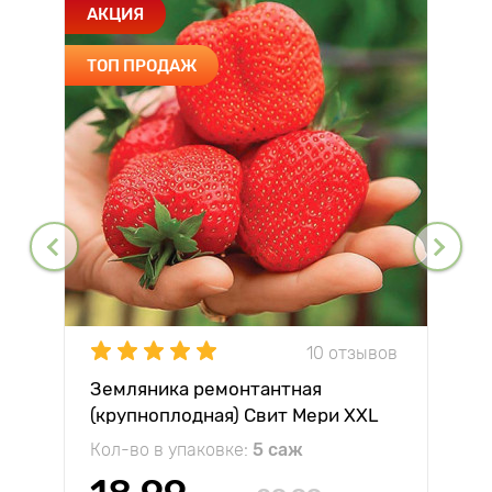
АКЦИЯ
ТОП ПРОДАЖ
10 отзывов
Земляника ремонтантная
(крупноплодная) Свит Мери XXL
Кол-во в упаковке:
5 саж