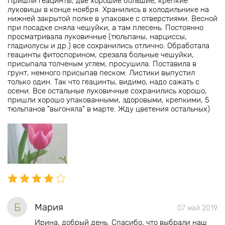
Пришли геацинты, две хорошие большие, крепкие
луковицы в конце ноября. Хранились в холодильнике на
нижней закрытой полке в упаковке с отверстиями. Весной
при посадке сняла чешуйки, а там плесень. Постоянно
просматривала луковичные (тюльпаны, нарциссы,
гладиолусы и др.) все сохранились отлично. Обработала
геацинты фитоспорином, срезала больные чешуйки,
присыпала толченым углем, просушила. Поставила в
грунт, немного присыпав песком. Листики выпустил
только один. Так что геацинты, видимо, надо сажать с
осени. Все остальные луковичные сохранились хорошо,
пришли хорошо упакованными, здоровыми, крепкими, 5
тюльпанов "выгоняла" в марте. Жду цветения остальных)
Б
Мария
07 май 2019
Ирина, добрый день. Спасибо, что выбрали наш