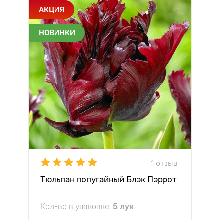
АКЦИЯ
НОВИНКИ
1 отзыв
Тюльпан попугайный Блэк Пэррот
Кол-во в упаковке:
5 лук