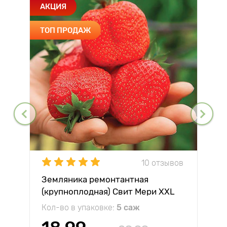
АКЦИЯ
ТОП ПРОДАЖ
10 отзывов
Земляника ремонтантная
(крупноплодная) Свит Мери XXL
Кол-во в упаковке:
5 саж