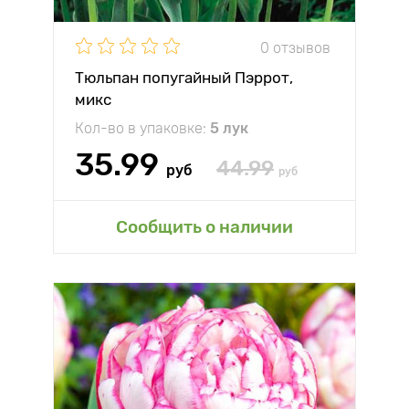
0 отзывов
Тюльпан попугайный Пэррот,
микс
Кол-во в упаковке:
5 лук
35.99
44.99
руб
руб
Сообщить о наличии