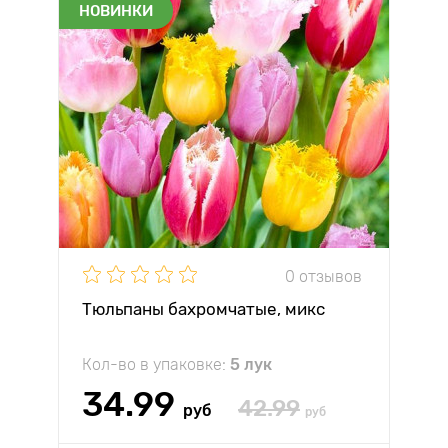
НОВИНКИ
0 отзывов
Тюльпаны бахромчатые, микс
Кол-во в упаковке:
5 лук
34.99
42.99
руб
руб