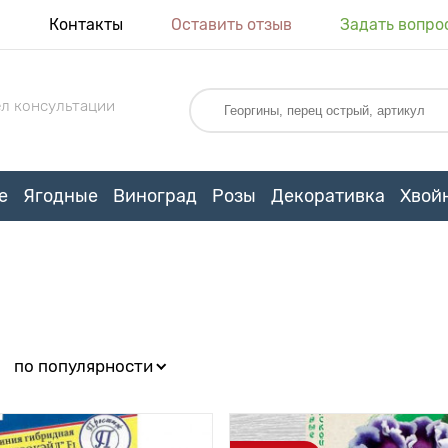
я
Контакты
Оставить отзыв
Задать вопро
л консультации
е
Ягодные
Виноград
Розы
Декоративка
Хвой
:
по популярности