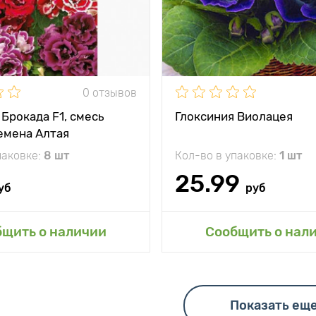
тения
25 - 30 см
Местоположение
солн
между
1 - 3 растение в
и
вазон
Глубина посадки
жение
яркий рассеянный
свет
0 отзывов
кость
многолетник
 Брокада F1, смесь
Глоксиния Виолацея
емена Алтая
паковке:
8 шт
Кол-во в упаковке:
1 шт
25.99
уб
руб
авить в мой сад
Добавить в мой 
бщить о наличии
Сообщить о нал
Показать ещ