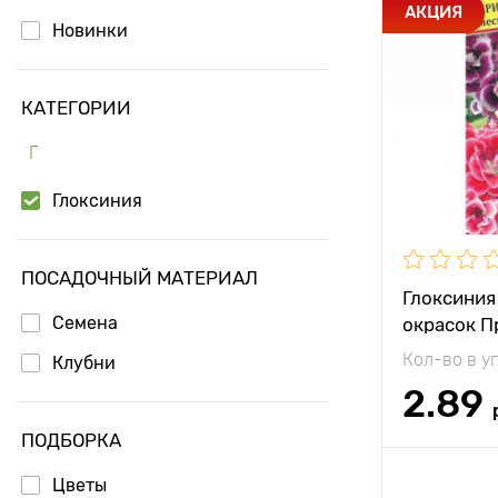
Особенност
АКЦИЯ
Новинки
Высота рас
КАТЕГОРИИ
Растояние 
растениям
Г
Местополо
Глоксиния
ПОСАДОЧНЫЙ МАТЕРИАЛ
Глоксиния
Семена
окрасок П
Кол-во в у
Клубни
2.89
ПОДБОРКА
Доб
Цветы