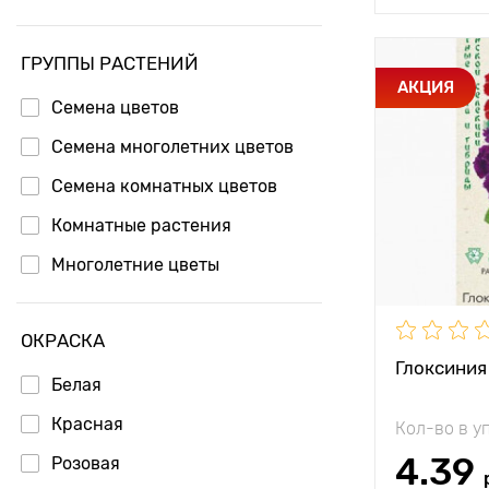
ГРУППЫ РАСТЕНИЙ
Особенност
АКЦИЯ
Семена цветов
Семена многолетних цветов
Высота рас
Семена комнатных цветов
Растояние 
Комнатные растения
растениям
Многолетние цветы
Местополо
ОКРАСКА
Глоксиния
Белая
Красная
Кол-во в у
4.39
Розовая