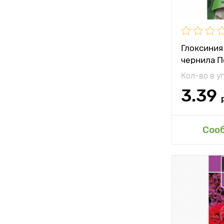
Глоксиния
чернила П
Кол-во в у
3.39
Доб
Соо
Особенност