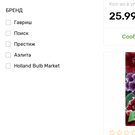
Кол-во в у
БРЕНД
25.9
Гавриш
Поиск
Доб
Соо
Престиж
Аэлита
Особенност
Holland Bulb Market
Высота рас
Растояние 
растениям
Местополо