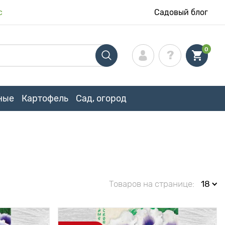
с
Садовый блог
0
ные
Картофель
Сад, огород
Товаров на странице:
18