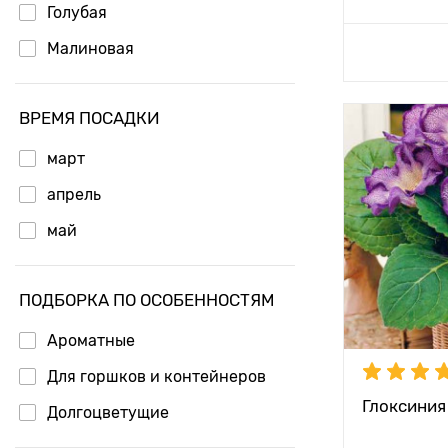
Голубая
Малиновая
Доб
ВРЕМЯ ПОСАДКИ
Особенност
март
Высота рас
апрель
Растояние 
май
растениям
Местополо
ПОДБОРКА ПО ОСОБЕННОСТЯМ
Глубина по
Ароматные
Для горшков и контейнеров
Глоксиния
Долгоцветущие