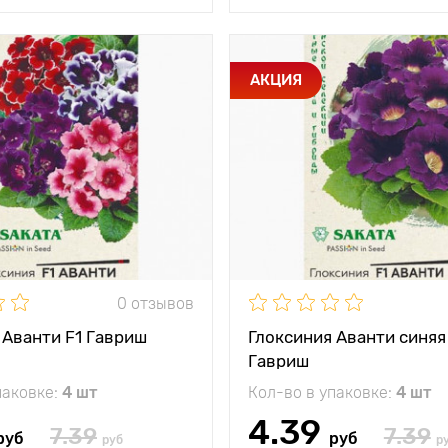
и
Растение не
Особенности
Махро
АКЦИЯ
вытягивается и
формирует
Высота растения
компактную розетку
Растояние между
1 - 
тения
25 - 30 см
растениями
между
1 - 3 растения в
Местоположение
яркий 
и
вазон
жение
яркий рассеянный
свет
0 отзывов
 Аванти F1 Гавриш
Глоксиния Аванти синяя
Гавриш
паковке:
4 шт
Кол-во в упаковке:
4 шт
4.39
7.39
7.39
руб
руб
руб
р