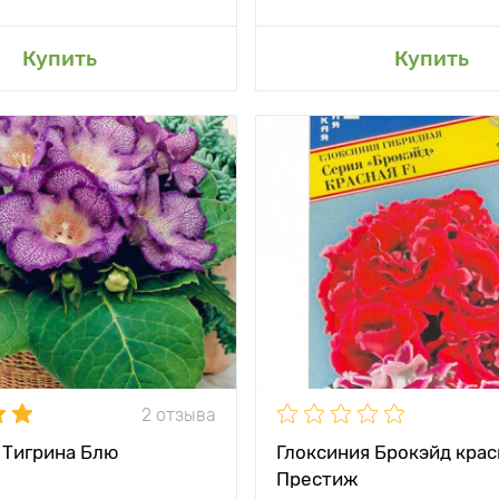
авить в мой сад
Добавить в мой 
Купить
Купить
и
Иней в синеве
Особенности
од
появл
бутон
тения
15 - 20 см
между
1 - 3 клубня на
Высота растения
и
вазон
Растояние между
1 - 
жение
яркий рассеянный
растениями
свет
Местоположение
яркий 
садки
2 - 3 см
2 отзыва
Морозостойкость
м
 Тигрина Блю
Глоксиния Брокэйд крас
Престиж