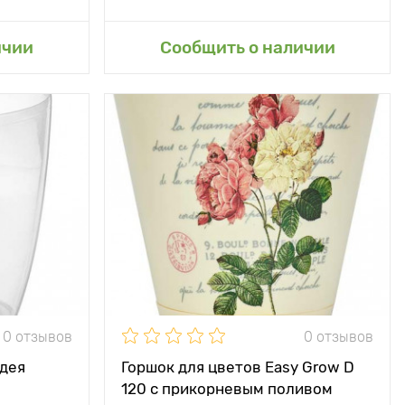
сад
Добавить в мой сад
ичии
Сообщить о наличии
0 отзывов
0 отзывов
идея
Горшок для цветов Easy Grow D
120 с прикорневым поливом