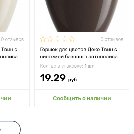
0 отзывов
0 отзывов
 Твин с
Горшок для цветов Деко Твин с
ополива
системой базового автополива
Шаде 2,5 л
Кол-во в упаковке:
1 шт
19.29
руб
сад
Добавить в мой сад
ичии
Сообщить о наличии
е