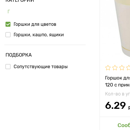
Г
Горшки для цветов
Горшки, кашпо, ящики
ПОДБОРКА
Сопутствующие товары
Горшок дл
120 с при
Сливочны
Кол-во в у
6.29
Доб
Соо