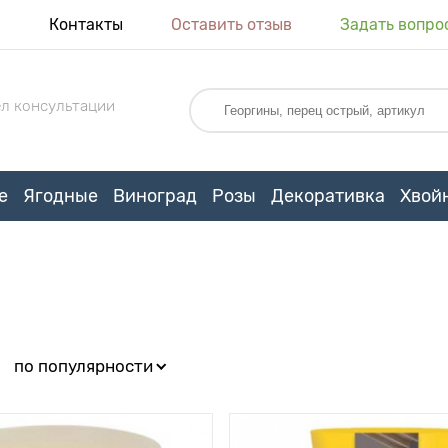
я
Контакты
Оставить отзыв
Задать вопро
л консультации
е
Ягодные
Виноград
Розы
Декоративка
Хвой
:
по популярности