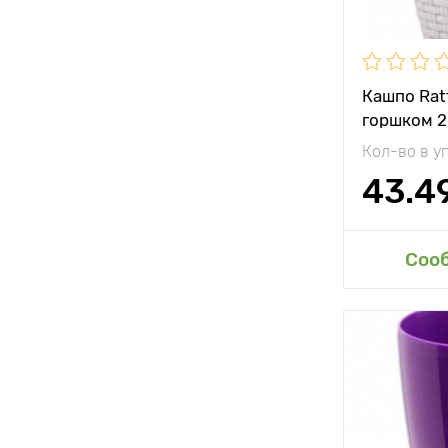
Кашпо Rat
горшком 2
Кол-во в у
43.4
Доб
Соо