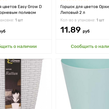
ара
9 х 9 см
я цветов Easy Grow D
Горшок для цветов Орх
корневым поливом
Лиловый 2 л
ия
фигурка, семена,
торфяная таблетка
омашка
паковке:
1 шт
Кол-во в упаковке:
1 шт
11.89
руб
руб
авить в мой сад
Добавить в мой 
бщить о наличии
Сообщить о нал