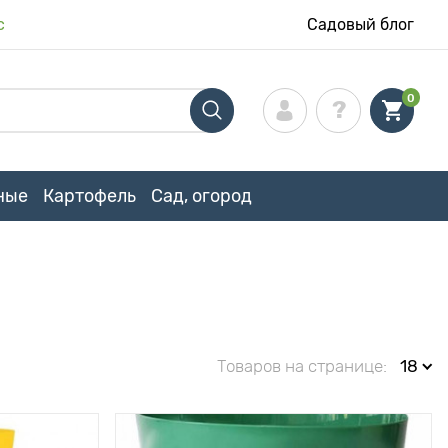
с
Садовый блог
0
ные
Картофель
Сад, огород
Товаров на странице:
18