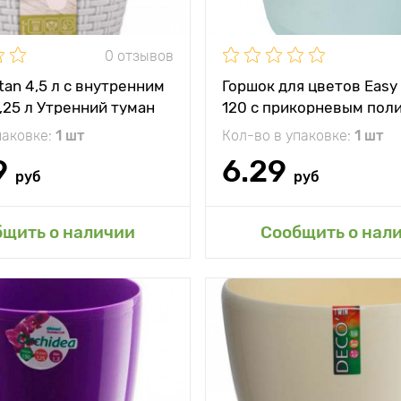
0 отзывов
tan 4,5 л с внутренним
Горшок для цветов Easy
,25 л Утренний туман
120 с прикорневым пол
Небесный
паковке:
1 шт
Кол-во в упаковке:
1 шт
9
6.29
руб
руб
авить в мой сад
Добавить в мой 
бщить о наличии
Сообщить о нал