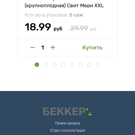
(крупноплодная) Свит Мери XXL
Кол-во в упаковке:
5 саж
18.99
29.99
руб
руб
Купить
Прием заказов
Отдел консультации