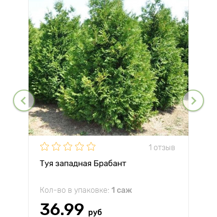
1 отзыв
Туя западная Брабант
Кол-во в упаковке:
1 саж
36.99
руб