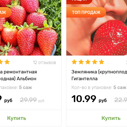
ДАЖ
ТОП ПРОДАЖ
12 отзывов
а ремонтантная
Земляника (крупноплод
лодная) Альбион
Гигантелла
упаковке:
5 саж
Кол-во в упаковке:
5 саж
9
10.99
29.99
22.
руб
руб
руб
Купить
Купить