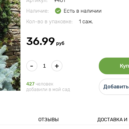
Артикул:
9401
Наличие:
Есть в наличии
Кол-во в упаковке:
1 саж.
36.99
руб
-
+
Куп
427
человек
Добавить 
добавили в мой сад
ОТЗЫВЫ
ДОСТАВКА И