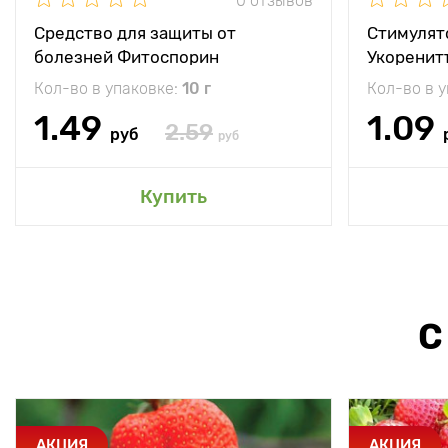
0 отзывов
Средство для защиты от
Стимулят
болезней Фитоспорин
Укоренит
Кол-во в упаковке:
10 г
Кол-во в 
1.49
1.09
2.59
руб
руб
Купить
С
АКЦИЯ
АКЦИЯ