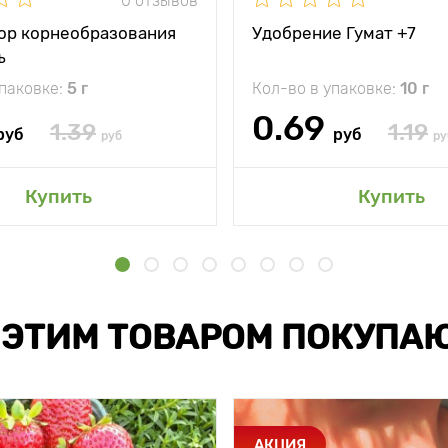
0 отзывов
ор корнеобразования
Удобрение Гумат +7
ъ
упаковке:
5 г
Кол-во в упаковке:
10 г
0.69
1.39
1.19
руб
руб
руб
ру
Купить
Купить
 ЭТИМ ТОВАРОМ ПОКУПА
АКЦИЯ