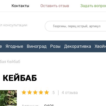
я
Контакты
Оставить отзыв
Задать вопро
л консультации
е
Ягодные
Виноград
Розы
Декоративка
Хвой
убая Кейбаб
 КЕЙБАБ
5
4 отзыва