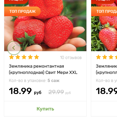
ТОП ПРОДАЖ
ТОП ПРО
10 отзывов
Земляника ремонтантная
Земляник
(крупноплодная) Свит Мери XXL
(крупноп
Кол-во в упаковке:
5 саж
Кол-во в 
18.99
18.9
29.99
руб
руб
Купить