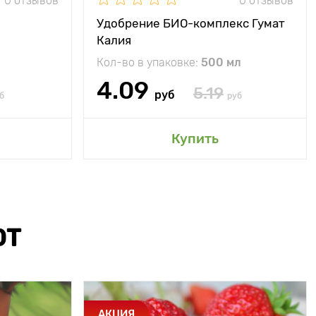
0 отзывов
0 отзывов
Удобрение БИО-комплекс Гумат
Калия
Кол-во в упаковке:
500 мл
4.09
5.19
руб
б
руб
Купить
ЮТ
АКЦИЯ