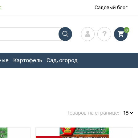
с
Садовый блог
0
ные
Картофель
Сад, огород
Товаров на странице:
18