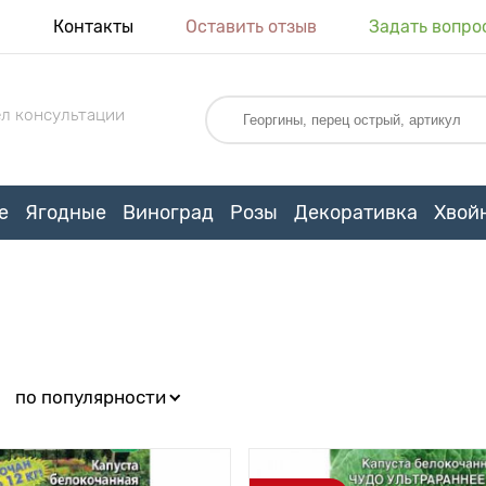
я
Контакты
Оставить отзыв
Задать вопро
л консультации
е
Ягодные
Виноград
Розы
Декоративка
Хвой
:
по популярности