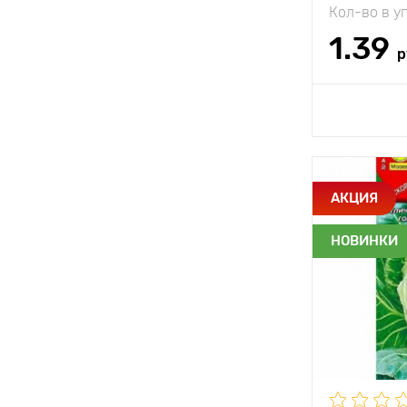
Кол-во в у
1.39
р
Доб
Особенност
АКЦИЯ
НОВИНКИ
Растояние 
растениям
Местополо
Период соз
Урожайност