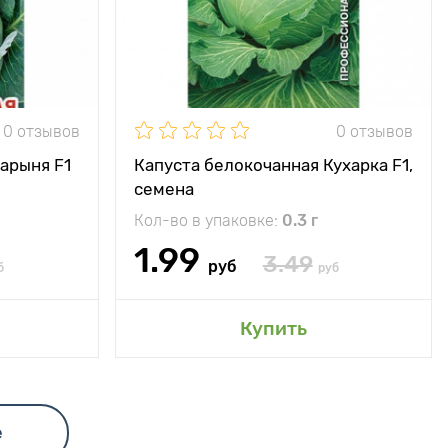
ечное место
спелый (135
- 140 дней)
8 - 11 кг/м2
0 отзывов
0 отзывов
3 - 5 кг
арыня F1
Капуста белокочанная Кухарка F1,
семена
Кол-во в упаковке:
0.3 г
1.99
3.49
руб
б
руб
сад
Купить
е