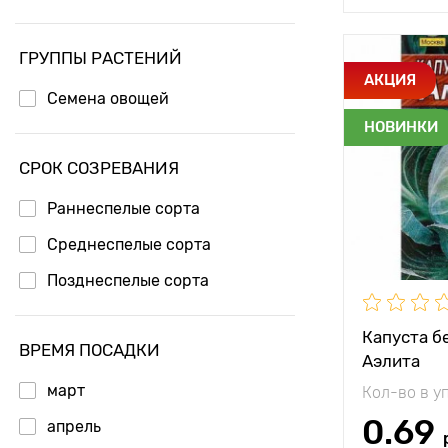
ГРУППЫ РАСТЕНИЙ
Особенност
АКЦИЯ
Семена овощей
НОВИНКИ
Растояние 
растениям
СРОК СОЗРЕВАНИЯ
Местополо
Раннеспелые сорта
Период соз
Среднеспелые сорта
Позднеспелые сорта
Урожайност
Вес плода
Капуста б
ВРЕМЯ ПОСАДКИ
Аэлита
март
Кол-во в у
0.69
апрель