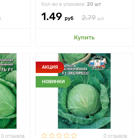
Кол-во в упаковке:
20 шт
1.49
2.79
руб
б
руб
сад
Добавить в мой сад
Купить
е до нового
Особенности
Кочаны небольшие,
АКЦИЯ
урожая
выравненные,
округлые
НОВИНКИ
70 х 70 см
Растояние между
70 х 70 см
растениями
ечное место
Местоположение
солнечное место
елые (140 -
150 дней)
Период созревания
Ультраскороспелый
(60 - 95 дней)
13 - 15 кг/м2
Урожайность
8 - 11 кг/м2
0 отзывов
0 отзывов