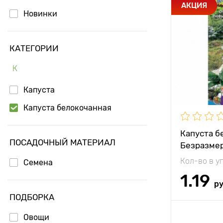
Особенност
АКЦИЯ
Новинки
Растояние 
растениям
КАТЕГОРИИ
Местополо
К
Период соз
Капуста
Урожайност
Капуста белокочанная
Вес плода
Капуста б
ПОСАДОЧНЫЙ МАТЕРИАЛ
Безразмер
Кол-во в у
Семена
1.19
р
ПОДБОРКА
Доб
Овощи