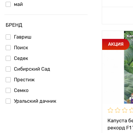
май
Доб
БРЕНД
Гавриш
Особенност
АКЦИЯ
Поиск
Седек
Растояние 
растениям
Сибирский Сад
Местополо
Престиж
Период соз
Семко
Уральский дачник
Урожайност
Партнер
Вес плода
Капуста б
Аэлита
рекорд F1