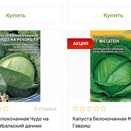
авить в мой сад
Добавить в мой 
Купить
Купить
и
Самая крупная из б/
Особенности
Масса 
АКЦИЯ
к капуст
между
70 х 70 см
Растояние между
и
растениями
жение
солнечное место
Местоположение
солн
ревания
Позднеспелые (145 -
Период созревания
Среднеп
165 дней)
ь
25 - 35 кг/м2
Урожайность
0 отзывов
до 17 кг
Вес плода
елокочанная Чудо на
Капуста белокочанная М
 Уральский дачник
Гавриш