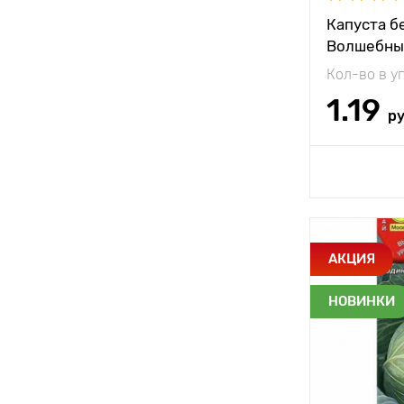
Капуста б
Вес плода
Волшебны
Кол-во в у
1.19
р
Доб
Особенност
АКЦИЯ
НОВИНКИ
Растояние 
растениям
Местополо
Период соз