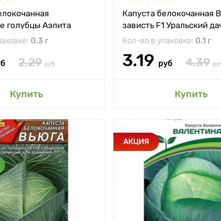
Вес плода
елокочанная
Капуста белокочанная В
1,2 - 2,0 кг
е голубцы Аэлита
зависть F1 Уральский да
паковке:
0.3 г
Кол-во в упаковке:
0.1 г
3.19
2.29
4.39
уб
руб
руб
ру
авить в мой сад
Добавить в мой 
Купить
Купить
и
Один из лучших
Особенности
Превосх
АКЦИЯ
сортов для
плотно
хранения
между
70 х 70 см
Растояние между
и
растениями
жение
солнечное место
Местоположение
солн
ревания
Среднеспелый (140
Период созревания
Среднеп