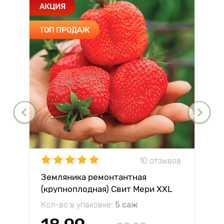
АКЦИЯ
ТОП ПРОДАЖ
10 отзывов
Земляника ремонтантная
(крупноплодная) Свит Мери XXL
Кол-во в упаковке:
5 саж