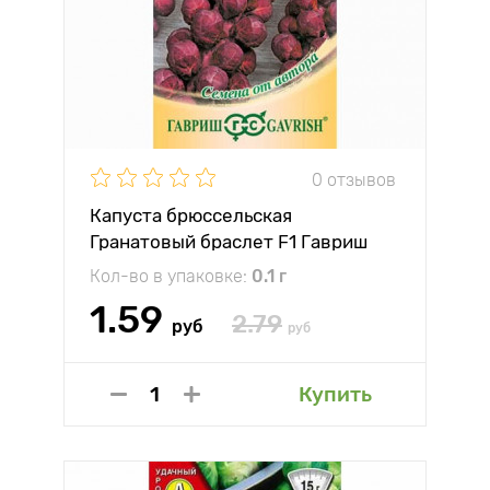
0 отзывов
Капуста брюссельская
Гранатовый браслет F1 Гавриш
Кол-во в упаковке:
0.1 г
1.59
2.79
руб
руб
Купить