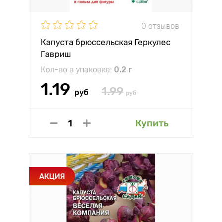
0 отзывов
Капуста брюссельская Геркулес
Гавриш
Кол-во в упаковке:
0.2 г
1.19
1.99
руб
руб
Купить
АКЦИЯ