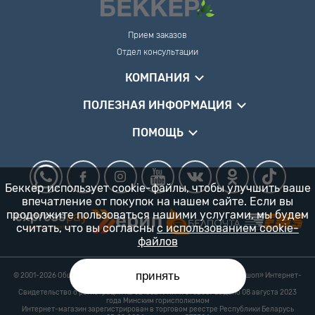
Прием заказов
Отдел консультации
КОМПАНИЯ
ПОЛЕЗНАЯ ИНФОРМАЦИЯ
ПОМОЩЬ
Беккер использует cookie-файлы, чтобы улучшить ваше
впечатление от покупок на нашем сайте. Если вы
продолжите пользоваться нашими услугами, мы будем
считать, что вы согласны
с использованием cookie-
файлов
принять
© 2001-2026 Общество с ограниченной ответственностью «Гарденшоп» Интернет-
магазин «БЕККЕР™» 24/7
Свидетельство о регистрации № 0218821 УНП 193702687 выдано 08 августа 2023
года Минским горисполкомом
Интернет-магазин зарегистрирован в торговом реестре Республики Беларусь