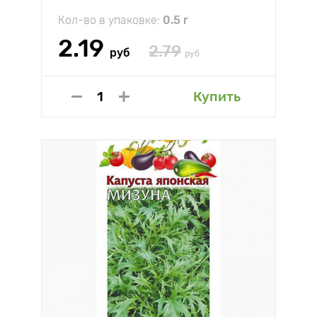
Кол-во в упаковке:
0.5 г
2.19
2.79
руб
руб
Купить