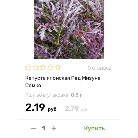
0 отзывов
Капуста японская Ред Мизуна
Семко
Кол-во в упаковке:
0.5 г
2.19
2.79
руб
руб
Купить