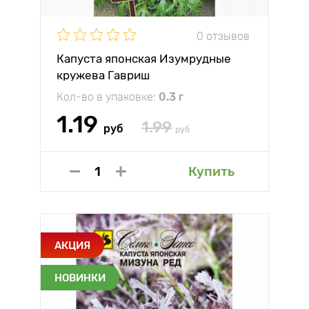
0 отзывов
Капуста японская Изумрудные
кружева Гавриш
Кол-во в упаковке:
0.3 г
1.19
1.99
руб
руб
Купить
АКЦИЯ
НОВИНКИ