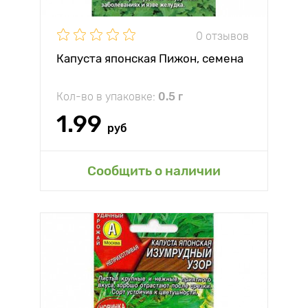
0 отзывов
Капуста японская Пижон, семена
Кол-во в упаковке:
0.5 г
1.99
руб
Сообщить о наличии