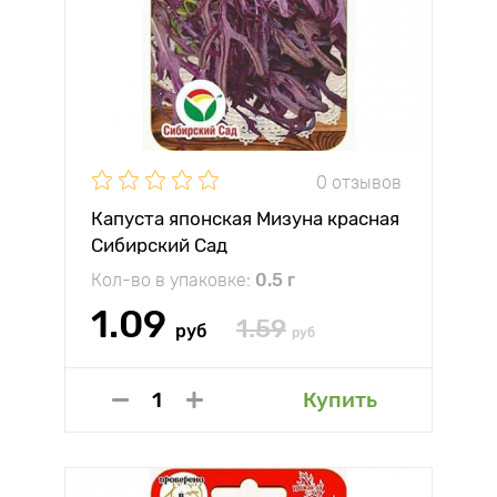
0 отзывов
Капуста японская Мизуна красная
Сибирский Сад
Кол-во в упаковке:
0.5 г
1.09
1.59
руб
руб
Купить