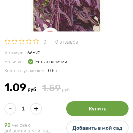
0
0 отзывов
Артикул:
66620
Наличие:
Есть в наличии
Кол-во в упаковке:
0.5 г.
1.09
1.59
руб
руб
-
+
Купить
90
человек
Добавить в мой сад
добавили в мой сад