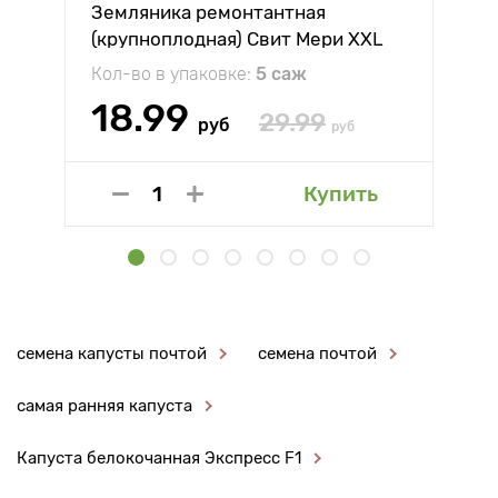
Земляника ремонтантная
(крупноплодная) Свит Мери XXL
Кол-во в упаковке:
5 саж
18.99
29.99
руб
руб
Купить
семена капусты почтой
семена почтой
самая ранняя капуста
Капуста белокочанная Экспресс F1