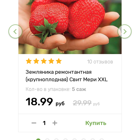
10 отзывов
Земляника ремонтантная
(крупноплодная) Свит Мери XXL
Кол-во в упаковке:
5 саж
18.99
29.99
руб
руб
Купить