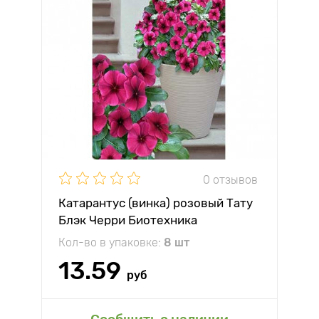
0 отзывов
Катарантус (винка) розовый Тату
Блэк Черри Биотехника
Кол-во в упаковке:
8 шт
13.59
руб