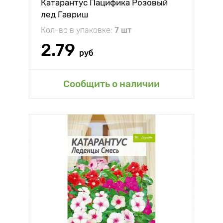
Катарантус Пацифика Розовый
лед Гавриш
Кол-во в упаковке:
7 шт
2.79
руб
Сообщить о наличии