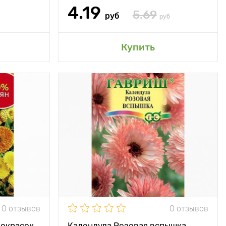
4.19
5.69
руб
руб
сад
Добавить в мой сад
Купить
Мечта всех
Особенности
Способны оживить
садоводов
любую клумбу,
придав ей
праздничный вид
25 - 30 см
даже в самый серый,
пасмурный день
20 - 30 см
Высота растения
50 - 60 см
ечное место
Растояние между
20 - 30 см
растениями
Местоположение
солнечное место
0 отзывов
0 отзывов
 окрасок
Календула Розовая вспышка