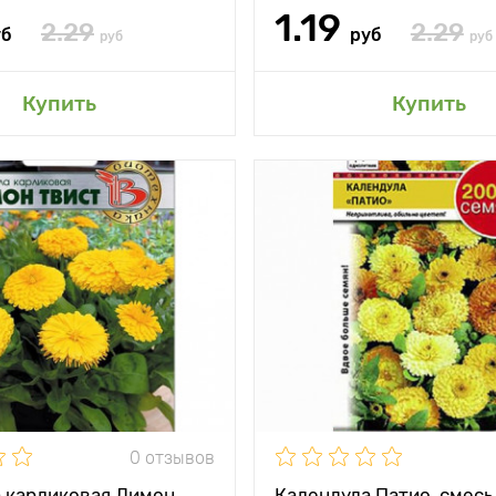
1.19
2.29
2.29
уб
руб
руб
руб
авить в мой сад
Добавить в мой 
Купить
Купить
и
Необычно
Особенности
компактные
тения
15 - 20 см
Высота растения
между
20 - 30 см
Растояние между
и
растениями
жение
солнечное место
Местоположение
солн
0 отзывов
 карликовая Лимон
Календула Патио, смесь