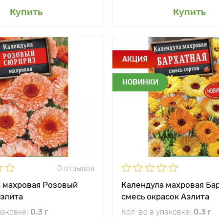
авить в мой сад
Добавить в мой 
Купить
Купить
и
Махровые цветы
Особенности
Б
АКЦИЯ
диаметром 10 см
соцв
д
НОВИНКИ
тения
50 - 60 см
Высота растения
между
20 - 30 см
и
Растояние между
растениями
жение
солнечное место
Местоположение
солн
0 отзывов
 махровая Розовый
Календула махровая Бар
элита
смесь окрасок Аэлита
паковке:
0.3 г
Кол-во в упаковке:
0.3 г