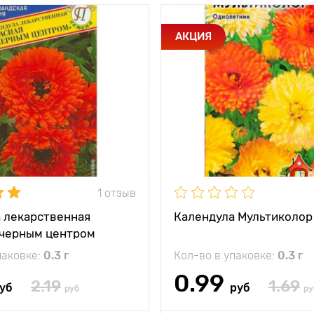
и
Яркое пятно в
Особенности
АКЦИЯ
Вашем саду!
прод
тения
50 - 60 см
Высота растения
между
20 - 30 см
и
Растояние между
растениями
жение
солнечное место
Местоположение
1 отзыв
 лекарственная
Календула Мультиколор
 черным центром
паковке:
0.3 г
Кол-во в упаковке:
0.3 г
0.99
2.19
1.69
уб
руб
руб
ру