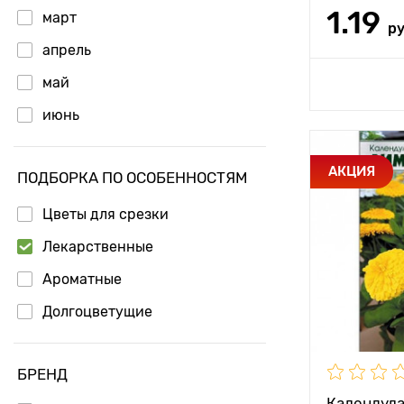
1.19
март
р
апрель
Доб
май
июнь
Особенност
АКЦИЯ
ПОДБОРКА ПО ОСОБЕННОСТЯМ
Цветы для срезки
Высота рас
Лекарственные
Растояние 
растениям
Ароматные
Местополо
Долгоцветущие
БРЕНД
Календула