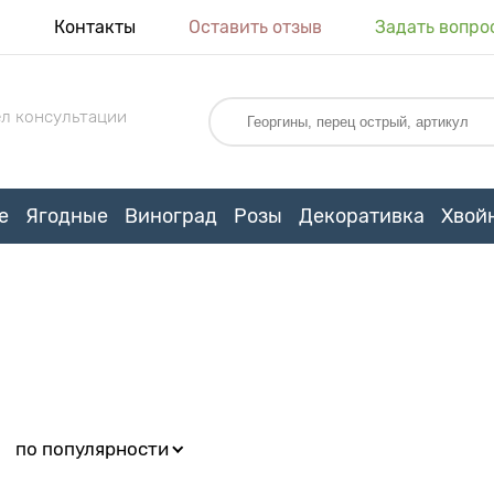
я
Контакты
Оставить отзыв
Задать вопро
л консультации
е
Ягодные
Виноград
Розы
Декоративка
Хвой
:
по популярности