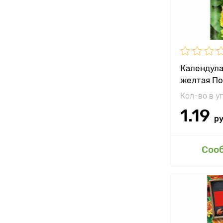
Местополо
Календула
желтая По
Кол-во в у
1.19
р
Доб
Соо
Особенност
Высота рас