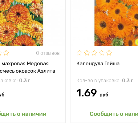
Высота растения
между
20 - 30 см
и
Растояние между
растениями
жение
солнечное место
Местоположение
солн
0 отзывов
 махровая Медовая
Календула Гейша
 смесь окрасок Аэлита
паковке:
0.3 г
Кол-во в упаковке:
0.3 г
1.69
уб
руб
авить в мой сад
Добавить в мой 
бщить о наличии
Сообщить о нал