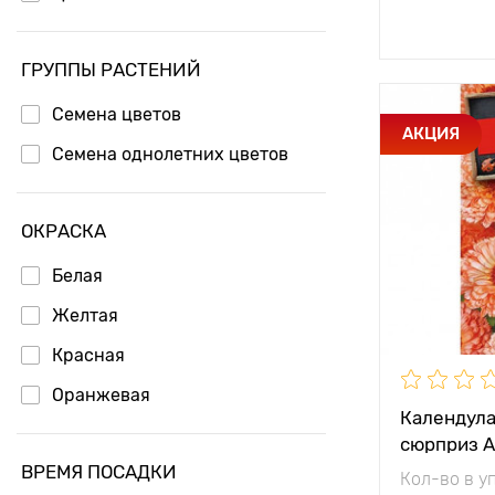
Доб
ГРУППЫ РАСТЕНИЙ
Семена цветов
Особенност
АКЦИЯ
Семена однолетних цветов
Высота рас
ОКРАСКА
Растояние 
растениям
Белая
Местополо
Желтая
Красная
Оранжевая
Календула
сюрприз А
ВРЕМЯ ПОСАДКИ
Кол-во в у