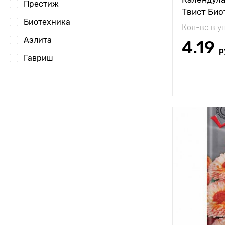
Престиж
Твист Био
Биотехника
Кол-во в у
Аэлита
4.19
р
Гавриш
Доб
Особенност
Высота рас
Растояние 
растениям
Местополо