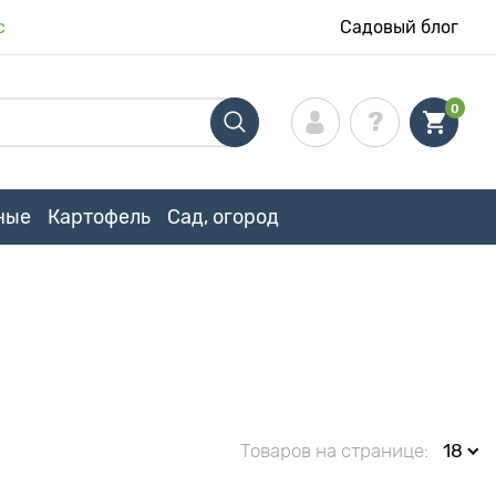
с
Садовый блог
0
ные
Картофель
Сад, огород
Товаров на странице:
18