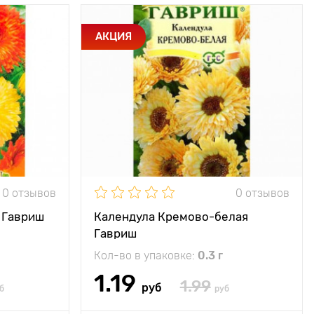
Обильно и
Особенности
Молочный оттенок
АКЦИЯ
олжительно
бутона!
цветет
Высота растения
50 - 60 см
50 - 60 см
Растояние между
20 - 30 см
20 х 20 см
растениями
Местоположение
солнечное место
солнце
0 отзывов
0 отзывов
 Гавриш
Календула Кремово-белая
Гавриш
Кол-во в упаковке:
0.3 г
1.19
1.99
руб
б
руб