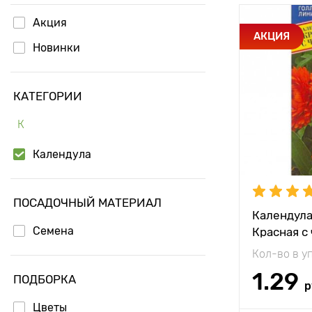
Акция
Особенност
АКЦИЯ
Новинки
Высота рас
КАТЕГОРИИ
Растояние 
растениям
К
Местополо
Календула
ПОСАДОЧНЫЙ МАТЕРИАЛ
Календула
Семена
Красная с
Престиж
Кол-во в у
1.29
ПОДБОРКА
р
Цветы