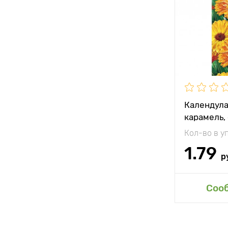
Растояние 
растениям
Местополо
Календула
карамель,
Кол-во в у
1.79
р
Доб
Соо