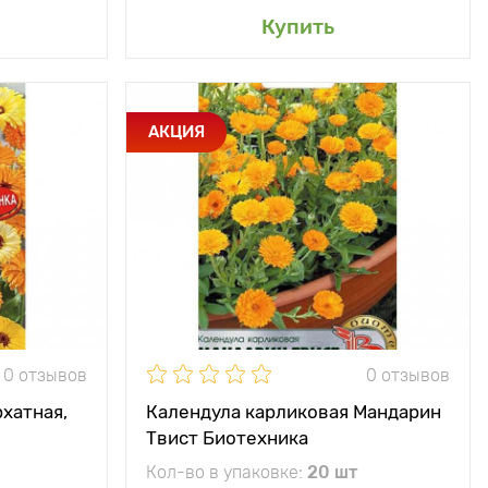
сад
Добавить в мой сад
Купить
ольшинство
Особенности
Зацветает в год
АКЦИЯ
етий имеют
посева
вухцветную
окраску
Высота растения
15 - 20 см
50 - 60 см
Растояние между
20 х 20 см
растениями
20 х 20 см
Местоположение
солнечное место
ечное место
0 отзывов
0 отзывов
хатная,
Календула карликовая Мандарин
Твист Биотехника
Кол-во в упаковке:
20 шт